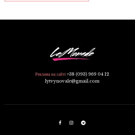
+38 (093) 969 04 12
Реклама на сайті
lytvynovale@gmail.com
F
I
T