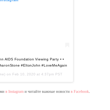
hn AIDS Foundation Viewing Party • •
SharonStone #EltonJohn #LoveMeAgain
ne) on
Feb 10, 2020 at 4:37pm PST
нами
в Instagram
и читайте важные новости
в Facebook
.