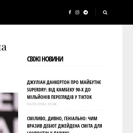
F
I
T
a
n
e
c
s
l
на
e
t
e
b
a
g
СВІЖІ НОВИНИ
o
g
r
o
r
a
k
a
m
ДЖУЛІАН ДАНКЕРТОН ПРО МАЙБУТНЄ
m
SUPERDRY: ВІД КАМБЕКУ 90-Х ДО
МІЛЬЙОНІВ ПЕРЕГЛЯДІВ У TIKTOK
24/01/2026 13:48
СМІЛИВО, ДИВНО, ГЕНІАЛЬНО: ЧИМ
ВРАЗИВ ДЕБЮТ ДЖЕЙДЕНА СМІТА ДЛЯ