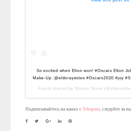
So excited when Elton won! #Oscars Elton Jo
Make-Up: @eldorayestes #Oscars2020 #joy #
A post shared by
Sharon Stone
(@sharonsto
Подписывайтесь на канал
в Telegram
, следуйте за 
F
T
G
L
P