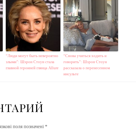
“Люди могут быть невероятно
“Снова учиться ходить и
злыми”: Шэрон Стоун стала
говорить”: Шэрон Стоун
главной героиней глянца Allure
рассказала о перенесенном
инсульте
НТАРИЙ
зкові поля позначені
*