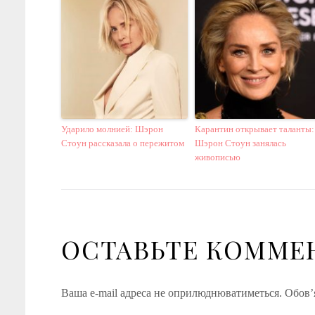
Ударило молнией: Шэрон
Карантин открывает таланты:
Стоун рассказала о пережитом
Шэрон Стоун занялась
живописью
ОСТАВЬТЕ КОММЕ
Ваша e-mail адреса не оприлюднюватиметься.
Обов’я