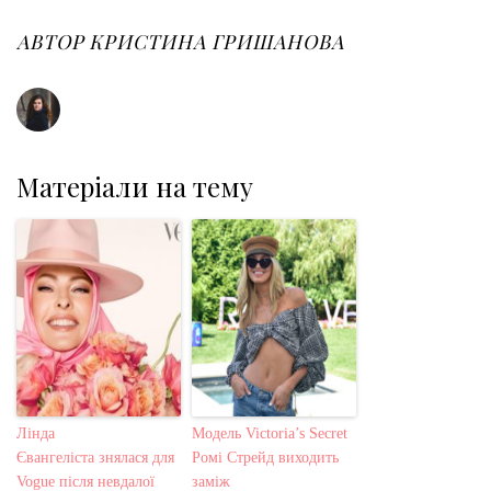
b
t
l
e
e
o
e
e
d
r
o
r
+
I
e
АВТОР
КРИСТИНА ГРИШАНОВА
k
n
s
t
Матеріали на тему
Лінда
Модель Victoria’s Secret
Євангеліста знялася для
Ромі Стрейд виходить
Vogue після невдалої
заміж