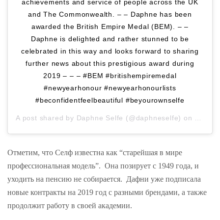
achievements and service of people across the UK
and The Commonwealth. – – Daphne has been
awarded the British Empire Medal (BEM). – –
Daphne is delighted and rather stunned to be
celebrated in this way and looks forward to sharing
further news about this prestigious award during
2019 – – – #BEM #britishempiremedal
#newyearhonour #newyearhonourlists
#beconfidentfeelbeautiful #beyourownselfe
A post shared by
Daphne Selfe
(@daphneselfe) on
Dec 28
Отметим, что Селф известна как “старейшая в мире
профессиональная модель”. Она позирует с 1949 года, и
уходить на пенсию не собирается. Дафни уже подписала
новые контракты на 2019 год с разными брендами, а также
продолжит работу в своей академии.