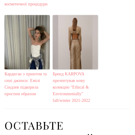
косметичної процедури
Кардиган з принтом та
Бренд KARPOVA
сині джинси: Емілі
презентував нову
Сіндлев підкорила
колекцію “Ethical &
простим образом
Environmentally”
fall/winter 2021-2022
ОСТАВЬТЕ