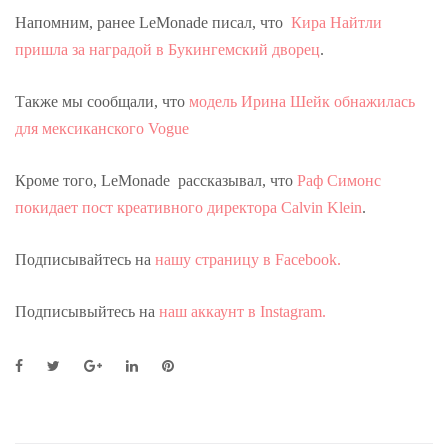
Напомним, ранее LeMonade писал, что
Кира Найтли
пришла за наградой в Букингемский дворец
.
Также мы сообщали, что
модель Ирина Шейк обнажилась
для мексиканского Vogue
Кроме того, LeMonade рассказывал, что
Раф Симонс
покидает пост креативного директора Calvin Klein
.
Подписывайтесь на
нашу страницу в Facebook.
Подписывыйтесь на
наш аккаунт в Instagram.
F
T
G
L
P
a
w
o
i
i
c
i
o
n
n
e
t
g
k
t