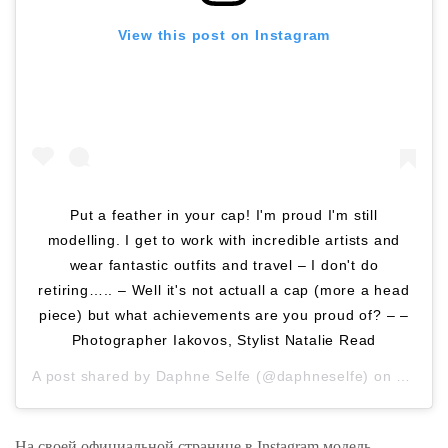
View this post on Instagram
Put a feather in your cap! I'm proud I'm still
modelling. I get to work with incredible artists and
wear fantastic outfits and travel – I don't do
retiring….. – Well it's not actuall a cap (more a head
piece) but what achievements are you proud of? – –
Photographer Iakovos, Stylist Natalie Read
A post shared by
Daphne Selfe
(@daphneselfe) on
Nov 13
На своей официальной странице в Instagram модель