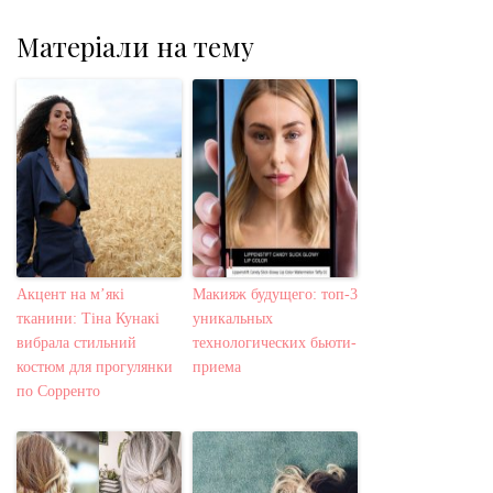
Матеріали на тему
Акцент на м’які
Макияж будущего: топ-3
тканини: Тіна Кунакі
уникальных
вибрала стильний
технологических бьюти-
костюм для прогулянки
приема
по Сорренто