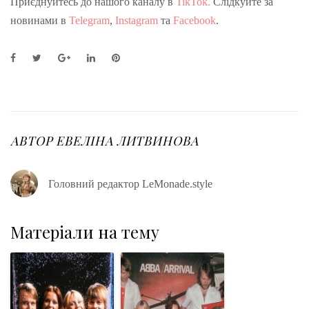
Приєднуйтесь до нашого каналу в
TikTok.
Слідкуйте за
новинами в
Telegram
,
Instagram
та
Facebook
.
F
T
G
L
P
a
w
o
i
i
c
i
o
n
n
e
t
g
k
t
b
t
l
e
e
o
e
e
d
r
o
r
+
I
e
АВТОР
ЕВЕЛІНА ЛИТВИНОВА
k
n
s
t
Головний редактор LeMonade.style
Матеріали на тему