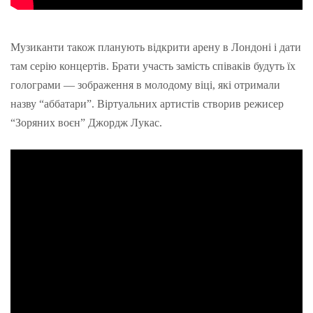
Музиканти також планують відкрити арену в Лондоні і дати
там серію концертів. Брати участь замість співаків будуть їх
голограми — зображення в молодому віці, які отримали
назву “аббатари”. Віртуальних артистів створив режисер
“Зоряних воєн” Джордж Лукас.