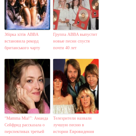
Збірка хітів ABBA
Группа ABBA выпустит
встановила рекорд
новые песни спустя
британського чарту
почти 40 лет
“Mamma Mia!”: Аманда
Телезрители назвали
Сейфрид рассказала о
лучшую песню в
перспективах третьей
истории Евровидения