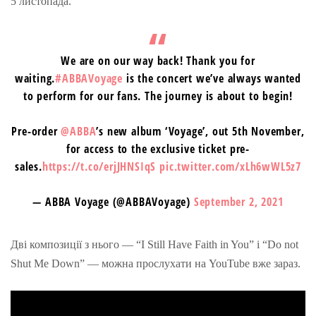
5 листопада.
We are on our way back! Thank you for
waiting.
#ABBAVoyage
is the concert we’ve always wanted
to perform for our fans. The journey is about to begin!
Pre-order
@ABBA
’s new album ‘Voyage’, out 5th November,
for access to the exclusive ticket pre-
sales.
https://t.co/erjJHNSIqS
pic.twitter.com/xLh6wWL5z7
— ABBA Voyage (@ABBAVoyage)
September 2, 2021
Дві композиції з нього — “I Still Have Faith in You” і “Do not
Shut Me Down” — можна прослухати на YouTube вже зараз.