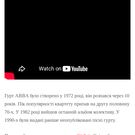
Гурт ABBA було створено у 1972 році, він розпався через 10
років. Пік популярності квартету припав на другу половину
70-х. У 1982 році вийшов останній альбом колективу. У
1990-х були видані раніше неопубліковані пісні гурту.