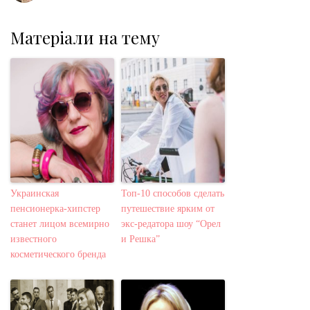
Матеріали на тему
Украинская
Топ-10 способов сделать
пенсионерка-хипстер
путешествие ярким от
станет лицом всемирно
экс-редатора шоу “Орел
известного
и Решка”
косметического бренда