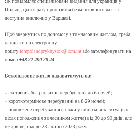
Як повідомляє спеціалізоване видання для українців у
Польщі, цього разу пропозиція безкоштовного житла
доступна виключно у Варшаві.
Щоб звернутись по допомогу з тимчасовим житлом, треба
написати на електронну
пошту
iompolandprykhystok@iom.int
або зателефонувати на
номер
+48 22 490 20 44
.
Безкоштовне житло надаватимуть на:
– екстрене або транзитне перебування до 6 ночей;
– короткотермінове перебуванні на 8-29 ночей;
– подовжене перебування (тільки у виняткових ситуаціях
після погодження з власником житла) від 30 до 90 днів, але
не довше, ніж до 28 лютого 2023 року.