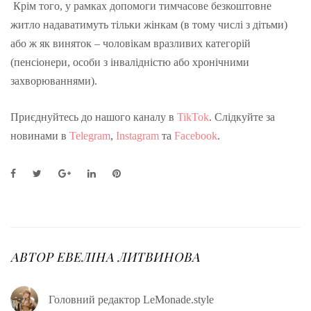
Крім того, у рамках допомоги тимчасове безкоштовне
житло надаватимуть тільки жінкам (в тому числі з дітьми)
або ж як виняток – чоловікам вразливих категорій
(пенсіонери, особи з інвалідністю або хронічними
захворюваннями).
Приєднуйтесь до нашого каналу в
TikTok
. Слідкуйте за
новинами в
Telegram
,
Instagram
та
Facebook
.
F
T
G
L
P
a
w
o
i
i
c
i
o
n
n
e
t
g
k
t
b
t
l
e
e
o
e
e
d
r
o
r
+
I
e
АВТОР
ЕВЕЛІНА ЛИТВИНОВА
k
n
s
t
Головний редактор LeMonade.style