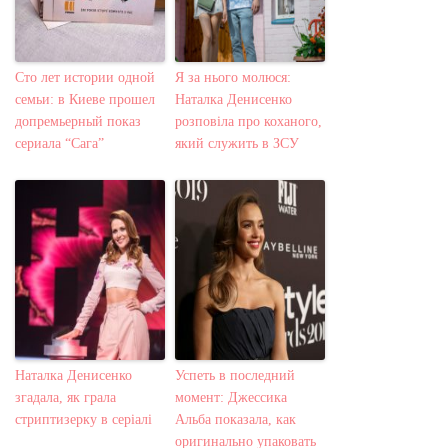
Сто лет истории одной
Я за нього молюся:
семьи: в Киеве прошел
Наталка Денисенко
допремьерный показ
розповіла про коханого,
сериала “Сага”
який служить в ЗСУ
Наталка Денисенко
Успеть в последний
згадала, як грала
момент: Джессика
стриптизерку в серіалі
Альба показала, как
оригинально упаковать