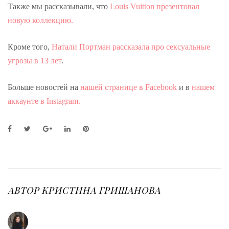
Также мы рассказывали, что
Louis Vuitton презентовал
новую коллекцию.
Кроме того,
Натали Портман рассказала про сексуальные
угрозы в 13 лет
.
Больше новостей на
нашей странице в Facebook
и в
нашем
аккаунте в Instagram.
F
T
G
L
P
a
w
o
i
i
c
i
o
n
n
e
t
g
k
t
b
t
l
e
e
o
e
e
d
r
o
r
+
I
e
АВТОР
КРИСТИНА ГРИШАНОВА
k
n
s
t