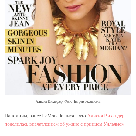
Алисия Викандер. Фото: harpersbazaar.com
Напомним, ранее LeMonade писал, что
Алисия Викандер
поделилась впечатлением об ужине с принцем Уильямом.