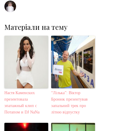
Матеріали на тему
Настя Каменских
“Лілька”: Віктор
презентовала
Бронюк презентував
эпатажный клип с
запальний трек про
Потапом и DJ NaNa
літню відпустку