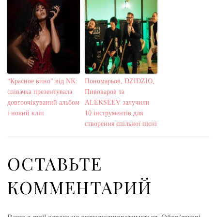
“Красное вино” від NK:
Пономарьов, DZIDZIO,
співачка презентувала
Пивоваров та
довгоочікуваний альбом
ALEKSEEV залучили
і новий кліп
10 інструментів для
створення спільної пісні
ОСТАВЬТЕ
КОММЕНТАРИЙ