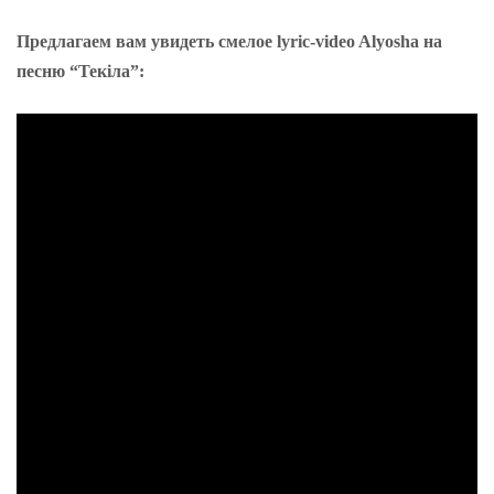
Предлагаем вам увидеть смелое lyric-video Alyosha на
песню “Текіла”: