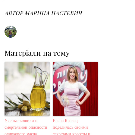
b
t
l
e
e
o
e
e
d
r
o
r
+
I
e
АВТОР
МАРИНА НАСТЕВИЧ
k
n
s
t
Матеріали на тему
Ученые заявили о
Елена Кравец
смертельной опасности
поделилась своими
оливкового масла
секретами красоты и