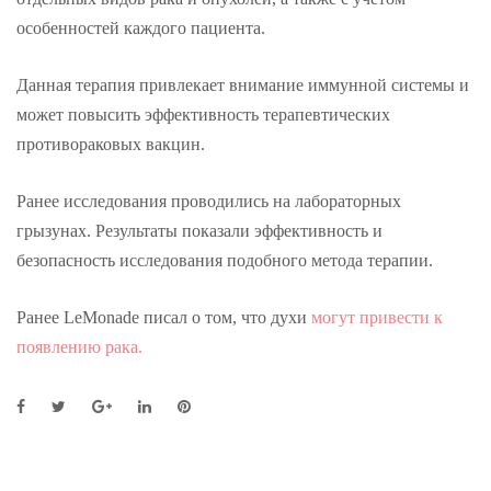
особенностей каждого пациента.
Данная терапия привлекает внимание иммунной системы и
может повысить эффективность терапевтических
противораковых вакцин.
Ранее исследования проводились на лабораторных
грызунах. Результаты показали эффективность и
безопасность исследования подобного метода терапии.
Ранее LeMonade писал о том, что духи
могут привести к
появлению рака.
F
T
G
L
P
a
w
o
i
i
c
i
o
n
n
e
t
g
k
t