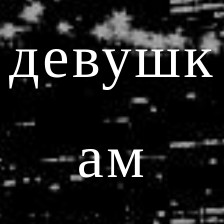
девушк
ам