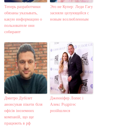
Теперь разработчики
Это не Купер: Леди Гагу
обязаны указывать,
засняли целующейся с
какую информацию о
новым возлюбленным
пользователе они
собирают
Дмитро Дубілет
Дженніфер Лопес і
анонсував пікети біля
Алекс Родрігес
офісів іноземних
розійшлися
компаній, що ще
працюють в рф