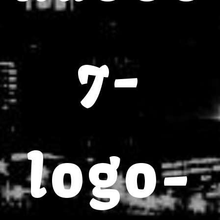
7-
logo-