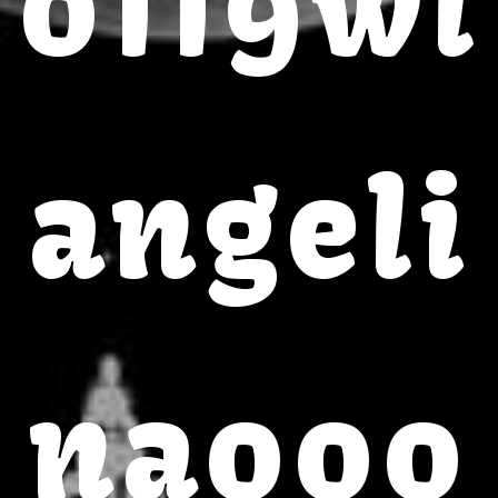
0119wl
angeli
na000