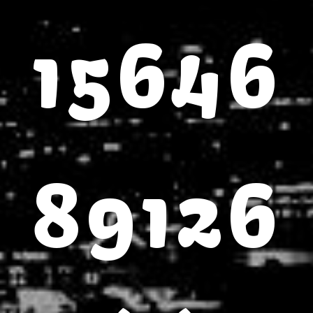
15646
89126