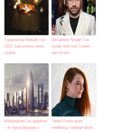
Гадания на Новый год
Дизайнер Андре Тан
2022: как узнать свою
склав свій топ-5 книг
судьбу
про бізнес
Шеньчжень: из деревни
Эмма Стоун ждет
– в город будущего
первенца: первые фото