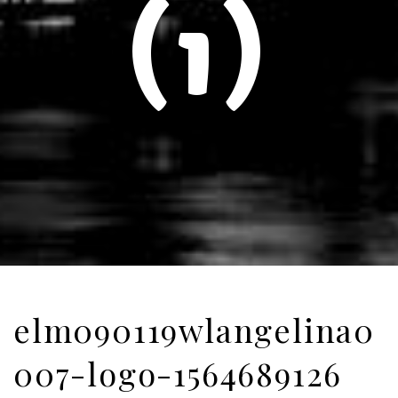
(1)
elm090119wlangelina0
007-logo-1564689126