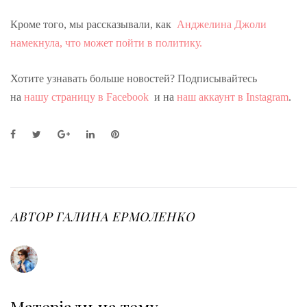
Кроме того, мы рассказывали, как
Анджелина Джоли
намекнула, что может пойти в политику.
Хотите узнавать больше новостей? Подписывайтесь
на
нашу страницу в Facebook
и на
наш аккаунт в Instagram
.
F
T
G
L
P
a
w
o
i
i
c
i
o
n
n
e
t
g
k
t
b
t
l
e
e
o
e
e
d
r
o
r
+
I
e
АВТОР
ГАЛИНА ЕРМОЛЕНКО
k
n
s
t