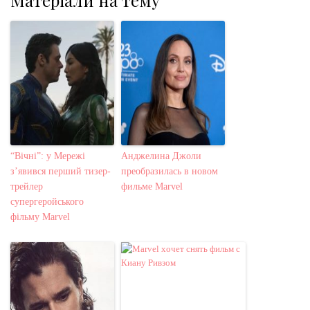
Матеріали на тему
“Вічні”: у Мережі
Анджелина Джоли
з’явився перший тизер-
преобразилась в новом
трейлер
фильме Marvel
супергеройського
фільму Marvel