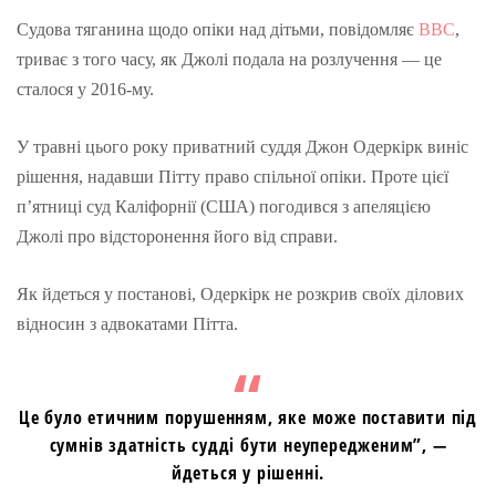
Судова тяганина щодо опіки над дітьми, повідомляє
BBC
,
триває з того часу, як Джолі подала на розлучення — це
сталося у 2016-му.
У травні цього року приватний суддя Джон Одеркірк виніс
рішення, надавши Пітту право спільної опіки. Проте цієї
п’ятниці суд Каліфорнії (США) погодився з апеляцією
Джолі про відсторонення його від справи.
Як йдеться у постанові, Одеркірк не розкрив своїх ділових
відносин з адвокатами Пітта.
Це було етичним порушенням, яке може поставити під
сумнів здатність судді бути неупередженим”, —
йдеться у рішенні.