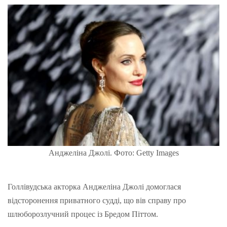
Анджеліна Джолі. Фото: Getty Images
Голлівудська акторка Анджеліна Джолі домоглася
відсторонення приватного судді, що вів справу про
шлюборозлучний процес із Бредом Піттом.