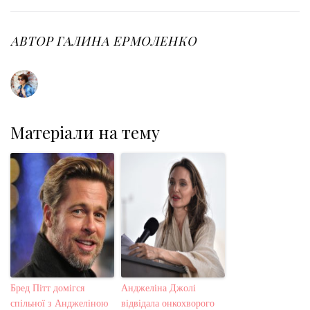
e
t
g
k
t
b
t
l
e
e
o
e
e
d
r
o
r
+
I
e
АВТОР
ГАЛИНА ЕРМОЛЕНКО
k
n
s
t
Матеріали на тему
Бред Пітт домігся
Анджеліна Джолі
спільної з Анджеліною
відвідала онкохворого