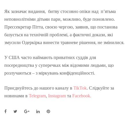
Як зазначає видання, битву стосовно опіки над п’ятьма
неповнолітніми дітьми пари, можливо, буде поновлено.
Прессекретар Пітта, своєю чергою, заявив, що постанова
базується на технічній проблемі, а фактичні докази, які
змусили Одеркірка винести травневе рішення, не змінилися.
У США часто наймають приватних суддів для
посередництва у суперечках між відомими людьми, що
розлучаються – з міркувань конфіденційності.
Приєднуйтесь до нашого каналу в
TikTok
. Слідкуйте за
новинами в
Telegram
,
Instagram
та
Facebook.
F
T
G
L
P
a
w
o
i
i
c
i
o
n
n