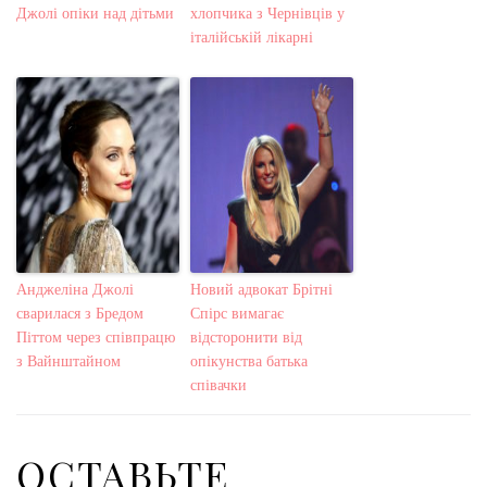
Джолі опіки над дітьми
хлопчика з Чернівців у
італійській лікарні
Анджеліна Джолі
Новий адвокат Брітні
сварилася з Бредом
Спірс вимагає
Піттом через співпрацю
відсторонити від
з Вайнштайном
опікунства батька
співачки
ОСТАВЬТЕ