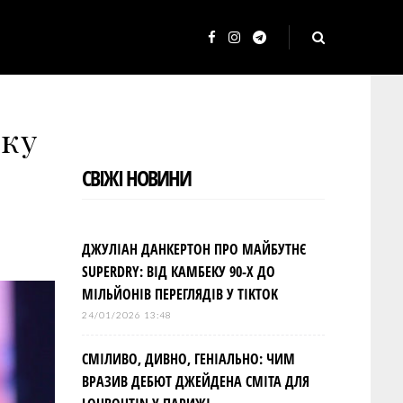
F
I
T
a
n
e
c
s
l
іку
e
t
e
b
a
g
СВІЖІ НОВИНИ
o
g
r
o
r
a
k
a
m
ДЖУЛІАН ДАНКЕРТОН ПРО МАЙБУТНЄ
m
SUPERDRY: ВІД КАМБЕКУ 90-Х ДО
МІЛЬЙОНІВ ПЕРЕГЛЯДІВ У TIKTOK
24/01/2026 13:48
СМІЛИВО, ДИВНО, ГЕНІАЛЬНО: ЧИМ
ВРАЗИВ ДЕБЮТ ДЖЕЙДЕНА СМІТА ДЛЯ