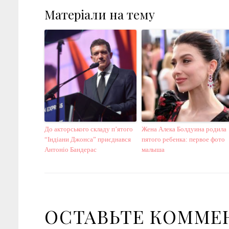
Матеріали на тему
До акторського складу п’ятого
Жена Алека Болдуина родила
“Індіани Джонса” приєднався
пятого ребенка: первое фото
Антоніо Бандерас
малыша
ОСТАВЬТЕ КОММЕ