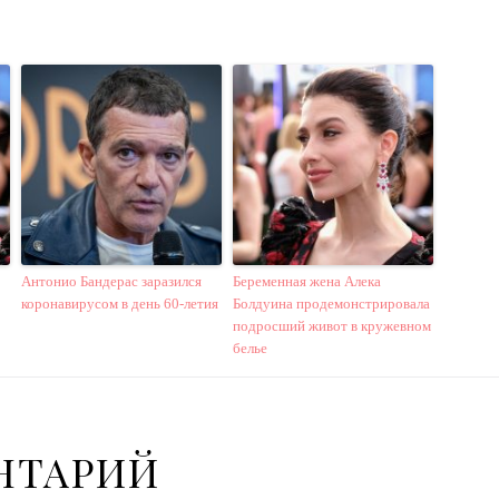
Антонио Бандерас заразился
Беременная жена Алека
коронавирусом в день 60-летия
Болдуина продемонстрировала
подросший живот в кружевном
белье
НТАРИЙ