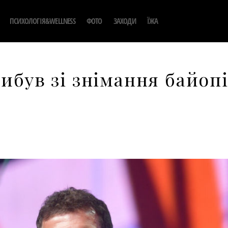
ПСИХОЛОГІЯ&WELLNESS
ФОТО
ЗАХОДИ
ЇЖА
ибув зі знімання байоп