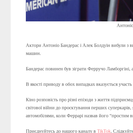
Антоніо
Актори Антоніо Бандерас і Алек
Болдуін
вибули з в
машин.
Бандерас повинен був зіграти
Ферручо
Ламборгіні, 
В якості приводу
в обох випадках вказується участь 
Кіно розповість про різні епізоди з життя підприємц
світової війни до проєктування перших суперкарів, я
автомобілями, коли Феррарі назвав його “простим в
Приєднуйтесь до нашого каналу в
TikTok
. Слідкуйт