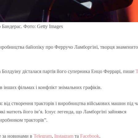
 Бандерас. Фото: Getty Images
иробництва байопіку про
Ферручо
Ламборгіні, творця знаменито
а
Болдуіну
дісталася партія його суперника
Енцо
Феррарі, пише
Т
в інших фільмах і конфлікт знімальних графіків.
я: від створення тракторів і виробництва військових машин під ч
кі матють його ім’я. Існує легенда, що Ламборгіні зайнявся
иробником тракторів”.
е за новинами в
Telegram
,
Instagram
та
Facebook
.