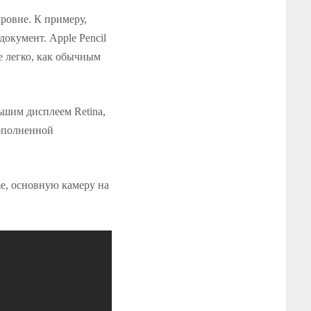
уровне. К примеру,
окумент. Apple Pencil
е легко, как обычным
ьшим дисплеем Retina,
ополненной
e, основную камеру на