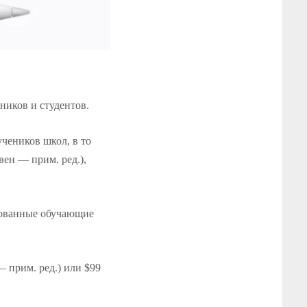
ников и студентов.
учеников школ, в то
вен — прим. ред.),
рованные обучающие
— прим. ред.) или $99