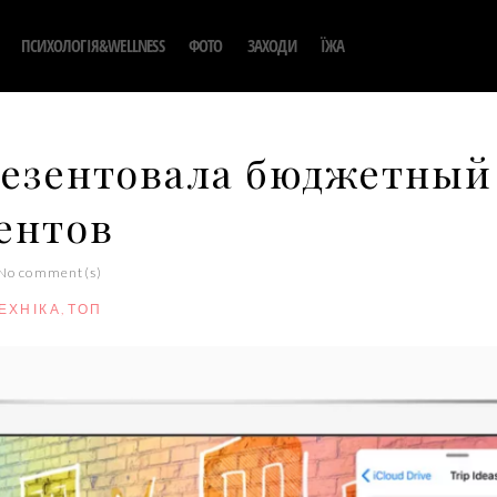
ПСИХОЛОГІЯ&WELLNESS
ФОТО
ЗАХОДИ
ЇЖА
резентовала бюджетный
дентов
No comment(s)
ТЕХНІКА
,
ТОП