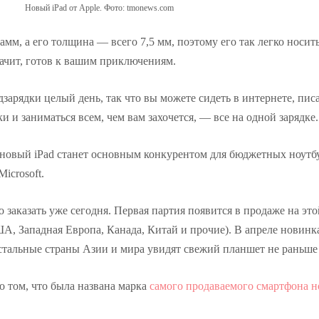
Новый iPad от Apple. Фото: tmonews.com
рамм, а его толщина — всего 7,5 мм, поэтому его так легко носит
начит, готов к вашим приключениям.
дзарядки целый день, так что вы можете сидеть в интернете, писа
ки и заниматься всем, чем вам захочется, — все на одной зарядке.
новый iPad станет основным конкурентом для бюджетных ноутб
icrosoft.
о заказать уже сегодня. Первая партия появится в продаже на это
А, Западная Европа, Канада, Китай и прочие). В апреле новинка
тальные страны Азии и мира увидят свежий планшет не раньше 
о том, что была названа марка
самого продаваемого смартфона н