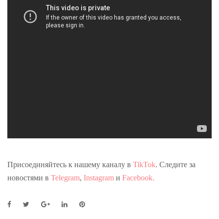
Присоединяйтесь к нашему каналу в
TikTok
. Следите за
новостями в
Telegram
,
Instagram
и
Facebook.
F
T
G
L
P