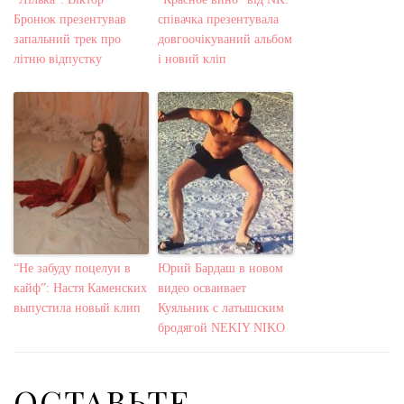
Бронюк презентував
співачка презентувала
запальний трек про
довгоочікуваний альбом
літню відпустку
і новий кліп
“Не забуду поцелуи в
Юрий Бардаш в новом
кайф”: Настя Каменских
видео осваивает
выпустила новый клип
Куяльник с латышским
бродягой NEKIY NIKO
ОСТАВЬТЕ