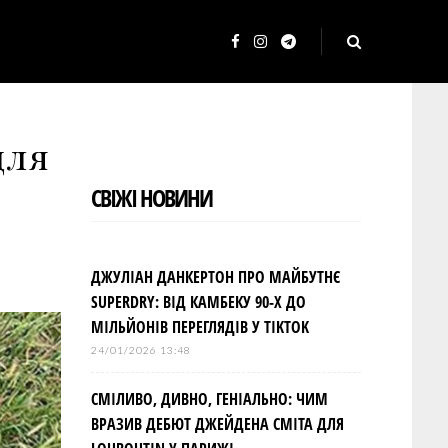
F
I
T
a
n
e
c
s
l
для
e
t
e
b
a
g
СВІЖІ НОВИНИ
o
g
r
o
r
a
k
a
m
ДЖУЛІАН ДАНКЕРТОН ПРО МАЙБУТНЄ
m
SUPERDRY: ВІД КАМБЕКУ 90-Х ДО
МІЛЬЙОНІВ ПЕРЕГЛЯДІВ У TIKTOK
24/01/2026 13:48
СМІЛИВО, ДИВНО, ГЕНІАЛЬНО: ЧИМ
ВРАЗИВ ДЕБЮТ ДЖЕЙДЕНА СМІТА ДЛЯ