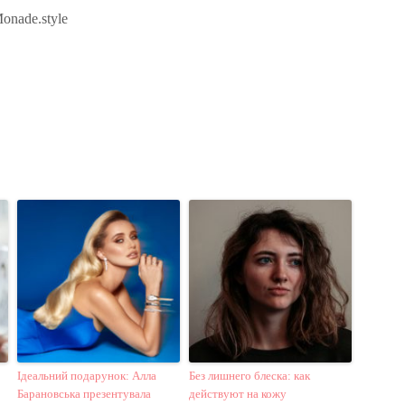
onade.style
Ідеальний подарунок: Алла
Без лишнего блеска: как
Барановська презентувала
действуют на кожу