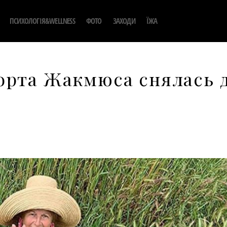
ПСИХОЛОГІЯ&WELLNESS
ФОТО
ЗАХОДИ
ЇЖА
орта Жакмюса снялась 