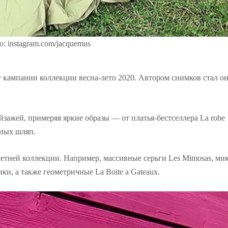
: instagram.com/jacquemus
кампании коллекции весна-лето 2020. Автором снимков стал он
зажей, примеряя яркие образы — от платья-бестселлера La robe
мных шляп.
етней коллекции. Например, массивные серьги Les Mimosas, ми
и, а также геометричные La Boite a Gateaux.