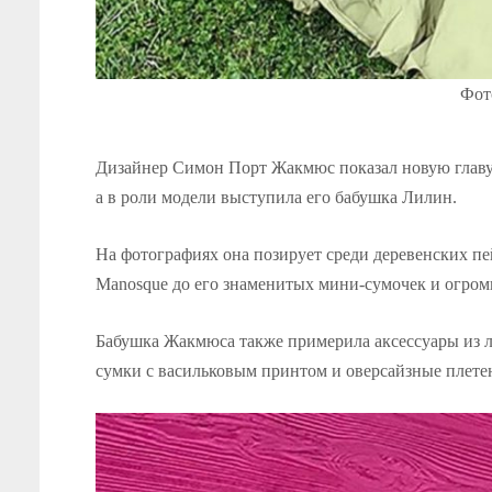
Фото
Дизайнер Симон Порт Жакмюс показал новую главу 
а в роли модели выступила его бабушка Лилин.
На фотографиях она позирует среди деревенских пей
Manosque до его знаменитых мини-сумочек и огро
Бабушка Жакмюса также примерила аксессуары из л
сумки с васильковым принтом и оверсайзные плетенк