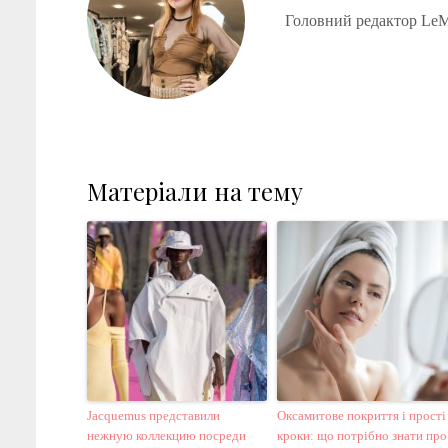
Головний редактор LeM
Матеріали на тему
Jacquemus представили
Оксамитове покриття і прості
нежную коллекцию посреди
кроки: що потрібно знати про