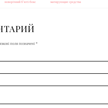
новорічний б’юті-бокс
матирующие средства
НТАРИЙ
зкові поля позначені
*