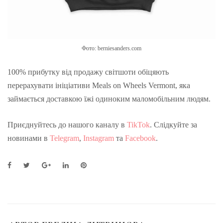
Фото: berniesanders.com
100% прибутку від продажу світшоти обіцяють
перерахувати ініціативи Meals on Wheels Vermont, яка
займається доставкою їжі одиноким маломобільним людям.
Приєднуйтесь до нашого каналу в
TikTok
. Слідкуйте за
новинами в
Telegram
,
Instagram
та
Facebook
.
F
T
G
L
P
a
w
o
i
i
c
i
o
n
n
e
t
g
k
t
b
t
l
e
e
o
e
e
d
r
o
r
+
I
e