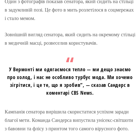
Один з фотографів показав сенатора, який сидить на стільці
в задумливій позі. Це фото в мить розлетілося в соцмережах
і стало мемом.
Зовнішній вигляд сенатора, який сидить на окремому стільці
в медичній масці, розвеселив користувачів.
У Вермонті ми одягаємося тепло — ми дещо знаємо
про холод, і нас не особливо турбує мода. Ми хочемо
зігрітися, і це те, що я зробив”, — сказав Сандерc в
коментарі CBS News.
Кампанія сенатора вирішила скористатися успіхом заради
благої мети. Команда Сандерса випустила унісекс-світшоти
з бавовни та флісу з принтом того самого вірусного фото.