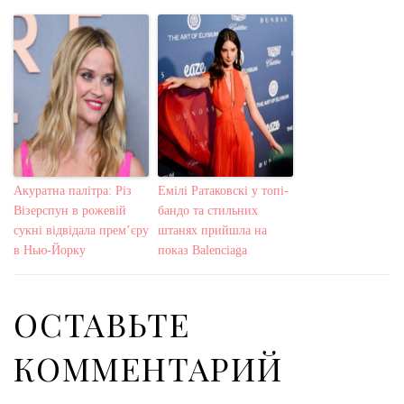
Акуратна палітра: Різ
Емілі Ратаковскі у топі-
Візерспун в рожевій
бандо та стильних
сукні відвідала прем’єру
штанях прийшла на
в Нью-Йорку
показ Balenciaga
ОСТАВЬТЕ
КОММЕНТАРИЙ