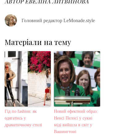
АВТОР
ЕВЕЛІНА ЛИТВИНОВА
k
n
s
t
Головний редактор LeMonade.style
Матеріали на тему
Гід по fashion: як
Новий ефектний образ:
одягатись у
Ненсі Пелосі у сукні
драматичному стилі
міді вийшла в світ у
Вашингтоні