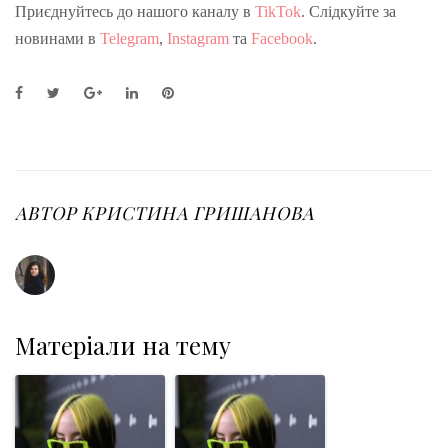
Приєднуйтесь до нашого каналу в
TikTok
. Слідкуйте за
новинами в
Telegram
,
Instagram
та
Facebook
.
F
T
G
L
P
a
w
o
i
i
c
i
o
n
n
e
t
g
k
t
b
t
l
e
e
o
e
e
d
r
o
r
+
I
e
АВТОР
КРИСТИНА ГРИШАНОВА
k
n
s
t
Матеріали на тему