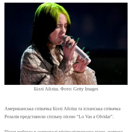
Біллі Айліш. Фото: Getty Images
Американська співачка Біллі Айліш та іспанська співачка
Розалія представили
спільну пісню
“Lo Vas a
Olvidar”.
Пісня вийшла в супроводі мінімалістичного відео, знятого