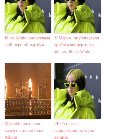
Біллі Айліш анонсувала
У Мережі опублікували
свій перший парфум
трейлер концертного
фільму Біллі Айліш
Måneskin виконали
PETA назвав
кавер на пісню Біллі
найкрасивіших зірок-
Айліш
веганів