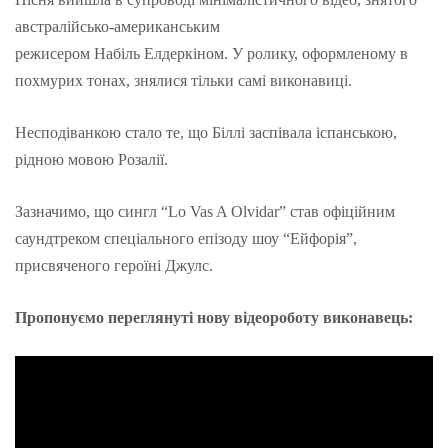
австралійсько-американським
режисером
Набіль
Елдеркіном
. У ролику, оформленому в
похмурих тонах, знялися тільки самі виконавиці.
Несподіванкою стало те, що Біллі заспівала іспанською,
рідною мовою
Розалії
.
Зазначимо, що сингл “Lo Vas A Olvidar” став офіційним
саундтреком спеціального епізоду шоу “Ейфорія”,
присвяченого героїні
Джулс
.
Пропонуємо переглянуті нову відеороботу виконавець: