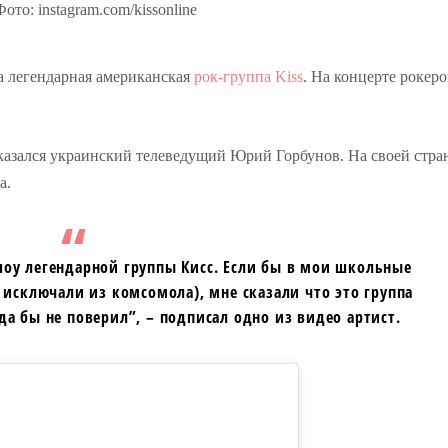
ото: instagram.com/kissonline
а легендарная американская
рок-группа Kiss
. На концерте рокеро
азался украинский телеведущий Юрий Горбунов. На своей стра
а.
оу легендарной группы Кисс. Если бы в мои школьные
, исключали из комсомола), мне сказали что это группа
да бы не поверил”, – подписал одно из видео артист.