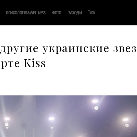
ПСИХОЛОГІЯ&WELLNESS
ФОТО
ЗАХОДИ
ЇЖА
 другие украинские зве
рте Kiss