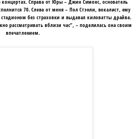
 концертах. Справа от Юры – Джин Симонс, основатель
сполнится 70. Слева от меня – Пол Стэнли, вокалист, ему
ад стадионом без страховки и выдавал киловатты драйва.
жно рассматривать вблизи час”, – поделилась она своим
впечатлением.