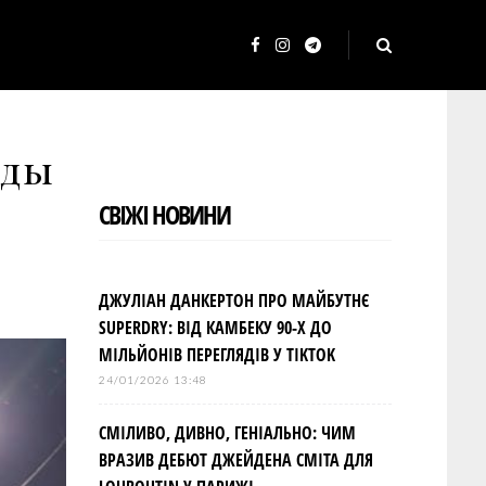
F
I
T
a
n
e
c
s
l
зды
e
t
e
b
a
g
СВІЖІ НОВИНИ
o
g
r
o
r
a
k
a
m
ДЖУЛІАН ДАНКЕРТОН ПРО МАЙБУТНЄ
m
SUPERDRY: ВІД КАМБЕКУ 90-Х ДО
МІЛЬЙОНІВ ПЕРЕГЛЯДІВ У TIKTOK
24/01/2026 13:48
СМІЛИВО, ДИВНО, ГЕНІАЛЬНО: ЧИМ
ВРАЗИВ ДЕБЮТ ДЖЕЙДЕНА СМІТА ДЛЯ