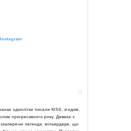
 Instagram
канах однолітки писали KISS, згодом,
волом прогресивного року. Диваки з
ззаперечні легенди, мільярдери, що