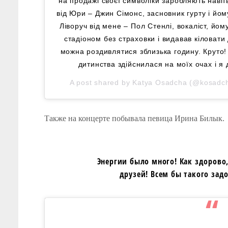
на продажі своєї символіки заробляють навіт
від Юри – Джин Сімонс, засновник гурту і йом
Ліворуч від мене – Пол Стенлі, вокаліст, йому
стадіоном без страховки і видавав кіловати 
можна роздивлятися зблизька годину. Круто
дитинства здійснилася на моїх очах і я 
A post shared by
Katya Osadcha
(@kosadc
Также на концерте побывала певица Ирина Билык.
Энергии было много! Как здорово
друзей! Всем бы такого зад