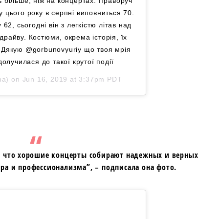
ь більше, ніж на концертах. Праворуч
у цього року в серпні виповниться 70.
 62, сьогодні він з легкістю літав над
драйву. Костюми, окрема історія, їх
! Дякую @gorbunovyuriy що твоя мрія
долучилася до такої крутої події
ha) on
Jun 16, 2019 at 3:37pm PDT
, что хорошие концерты собирают надежных и верных
ора и профессионализма”, – подписала она фото.