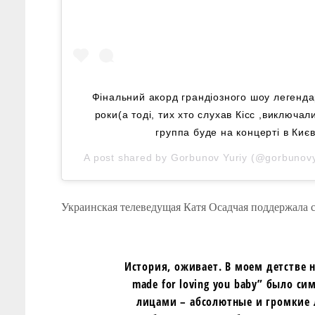
Фінальний акорд грандіозного шоу легендар
роки(а тоді, тих хто слухав Кісс ,виключа
группа буде на концерті в Києві
A post shared by
Gorbunov Yuriy
(@gorbunovy
Украинская телеведущая Катя Осадчая поддержала с
История, оживает. В моем детстве н
made for loving you baby” было с
лицами – абсолютные и громкие 