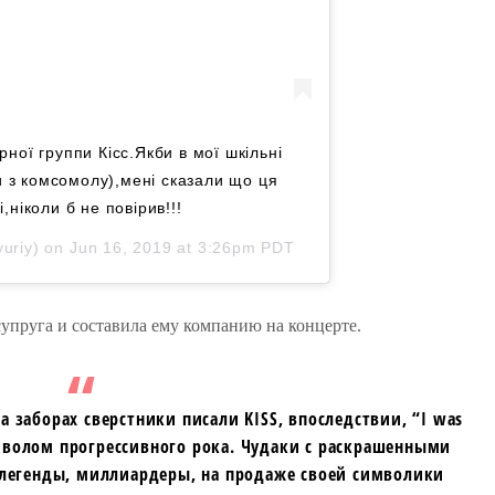
ної группи Кісс.Якби в мої шкільні
ли з комсомолу),мені сказали що ця
,ніколи б не повірив!!!
uriy) on
Jun 16, 2019 at 3:26pm PDT
упруга и составила ему компанию на концерте.
а заборах сверстники писали KISS, впоследствии, “I was
имволом прогрессивного рока. Чудаки с раскрашенными
легенды, миллиардеры, на продаже своей символики