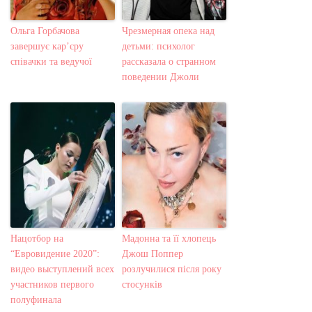
Ольга Горбачова
Чрезмерная опека над
завершує кар’єру
детьми: психолог
співачки та ведучої
рассказала о странном
поведении Джоли
Нацотбор на
Мадонна та її хлопець
“Евровидение 2020”:
Джош Поппер
видео выступлений всех
розлучилися після року
участников первого
стосунків
полуфинала