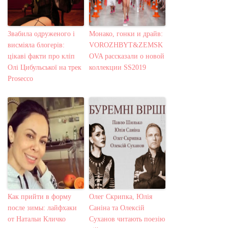
Звабила одруженого і
Монако, гонки и драйв:
висміяла блогерів:
VOROZHBYT&ZEMSK
цікаві факти про кліп
OVA рассказали о новой
Олі Цибульської на трек
коллекции SS2019
Prosecco
Как прийти в форму
Олег Скрипка, Юлія
после зимы: лайфхаки
Саніна та Олексій
от Натальи Кличко
Суханов читають поезію