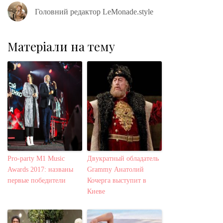
Головний редактор LeMonade.style
Матеріали на тему
Pro-party M1 Music
Двукратный обладатель
Awards 2017: названы
Grammy Анатолий
первые победители
Кочерга выступит в
Киеве