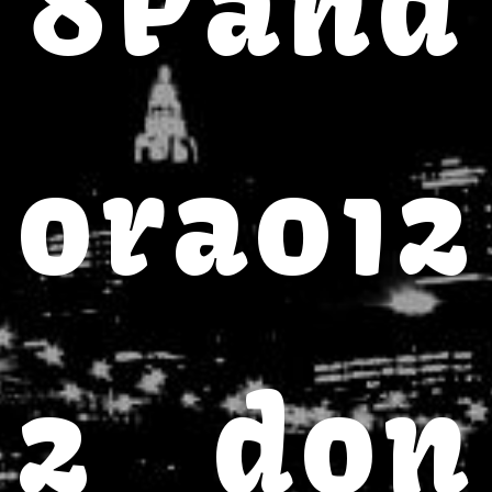
8Pand
ora012
2_don