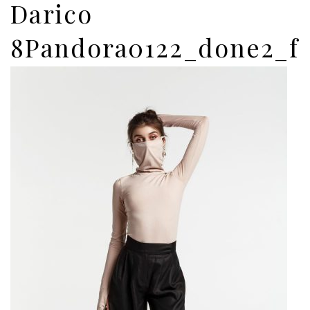
Darico
8Pandora0122_done2_f