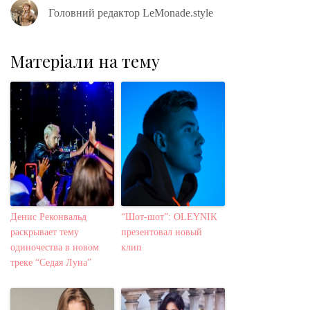
Головний редактор LeMonade.style
Матеріали на тему
Денис Реконвальд
“Шот-шот”: OLEYNIK
раскрывает тему
презентовал новый
одиночества в новом
клип
треке “Седая Луна”