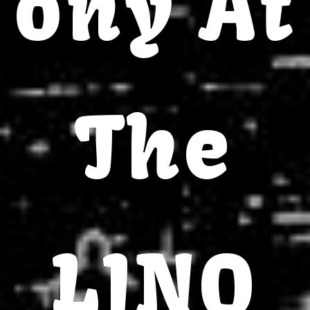
ony At
The
LINQ