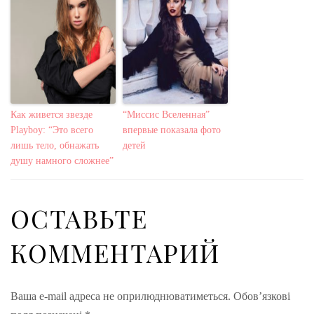
Как живется звезде
“Миссис Вселенная”
Playboy: “Это всего
впервые показала фото
лишь тело, обнажать
детей
душу намного сложнее”
ОСТАВЬТЕ
КОММЕНТАРИЙ
Ваша e-mail адреса не оприлюднюватиметься.
Обов’язкові