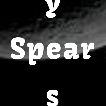
y
Spear
s