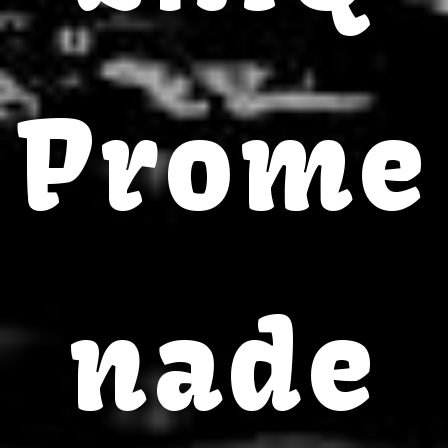
Prome
nade