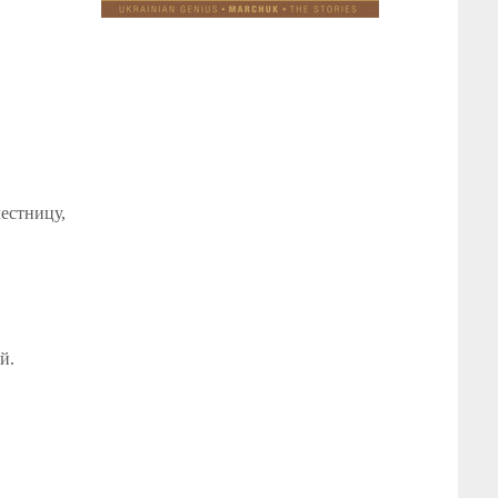
лестницу,
й.