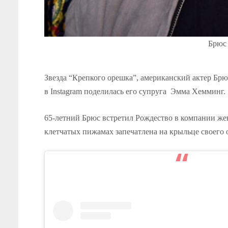
Брюс 
Звезда “Крепкого орешка”, американский актер Бр
в Instagram поделилась его супруга Эмма Хемминг.
65-летний Брюс встретил Рождество в компании жен
клетчатых пижамах запечатлена на крыльце своего 