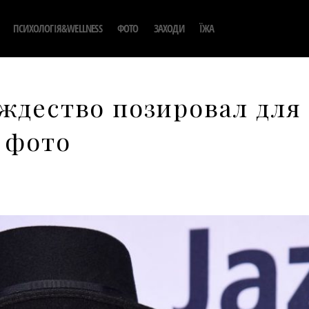
ПСИХОЛОГІЯ&WELLNESS
ФОТО
ЗАХОДИ
ЇЖА
ждество позировал для
 фото