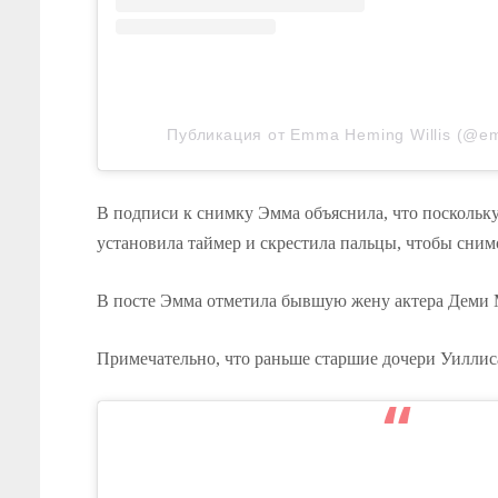
Публикация от Emma Heming Willis (@em
В подписи к снимку Эмма объяснила, что поскольку 
установила таймер и скрестила пальцы, чтобы сним
В посте Эмма отметила бывшую жену актера Деми Му
Примечательно, что раньше старшие дочери Уиллис