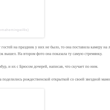
mahemingwillis)
гостей на праздник у них не было, то она поставила камеру на 
ок вышел. На втором фото она показала ту самую стремянку.
р, и их с Брюсом дочерей, написав, что скучает по ним.
а поделились рождественской открыткой со своей звездной мамо