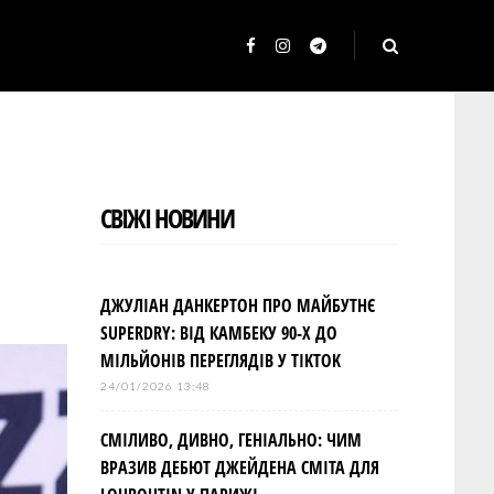
F
I
T
a
n
e
c
s
l
e
t
e
b
a
g
СВІЖІ НОВИНИ
o
g
r
o
r
a
k
a
m
ДЖУЛІАН ДАНКЕРТОН ПРО МАЙБУТНЄ
m
SUPERDRY: ВІД КАМБЕКУ 90-Х ДО
МІЛЬЙОНІВ ПЕРЕГЛЯДІВ У TIKTOK
24/01/2026 13:48
СМІЛИВО, ДИВНО, ГЕНІАЛЬНО: ЧИМ
ВРАЗИВ ДЕБЮТ ДЖЕЙДЕНА СМІТА ДЛЯ