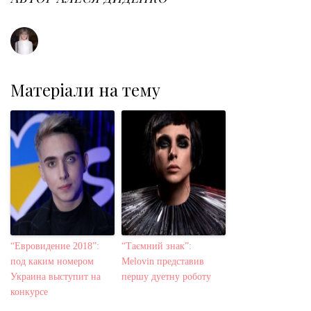
k
n
s
t
Матеріали на тему
“Евровидение 2018”:
“Таємний знак”:
под каким номером
Melovin представив
Украина выступит на
першу дуетну роботу
конкурсе