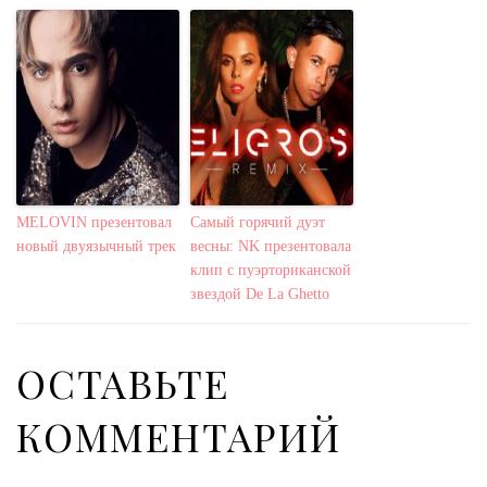
MELOVIN презентовал
Самый горячий дуэт
новый двуязычный трек
весны: NK презентовала
клип с пуэрториканской
звездой De La Ghetto
ОСТАВЬТЕ
КОММЕНТАРИЙ