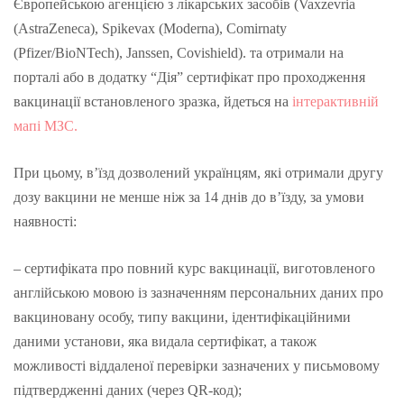
Європейською агенцією з лікарських засобів (Vaxzevria
(AstraZeneca), Spikevax (Moderna), Comirnaty
(Pfizer/BioNTech), Janssen, Covishield). та отримали на
порталі або в додатку “Дія” сертифікат про проходження
вакцинації встановленого зразка, йдеться на
інтерактивній
мапі МЗС.
При цьому, в’їзд дозволений українцям, які отримали другу
дозу вакцини не менше ніж за 14 днів до в’їзду, за умови
наявності:
– сертифіката про повний курс вакцинації, виготовленого
англійською мовою із зазначенням персональних даних про
вакциновану особу, типу вакцини, ідентифікаційними
даними установи, яка видала сертифікат, а також
можливості віддаленої перевірки зазначених у письмовому
підтвердженні даних (через QR-код);