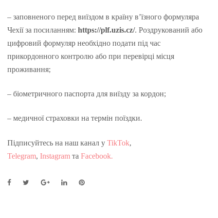
– заповненого перед виїздом в країну в’їзного формуляра
Чехії за посиланням:
https://plf.uzis.cz/
. Роздрукований або
цифровий формуляр необхідно подати під час
прикордонного контролю або при перевірці місця
проживання;
– біометричного паспорта для виїзду за кордон;
– медичної страховки на термін поїздки.
Підписуйтесь на наш канал у
TikTok
,
Telegram
,
Instagram
та
Facebook.
F
T
G
L
P
a
w
o
i
i
c
i
o
n
n
e
t
g
k
t