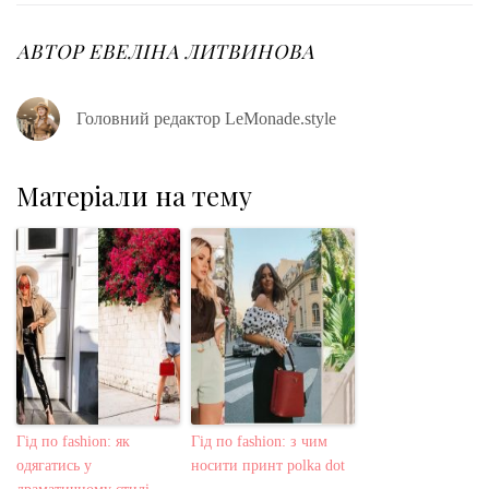
b
t
l
e
e
o
e
e
d
r
o
r
+
I
e
АВТОР
ЕВЕЛІНА ЛИТВИНОВА
k
n
s
t
Головний редактор LeMonade.style
Матеріали на тему
Гід по fashion: як
Гід по fashion: з чим
одягатись у
носити принт polka dot