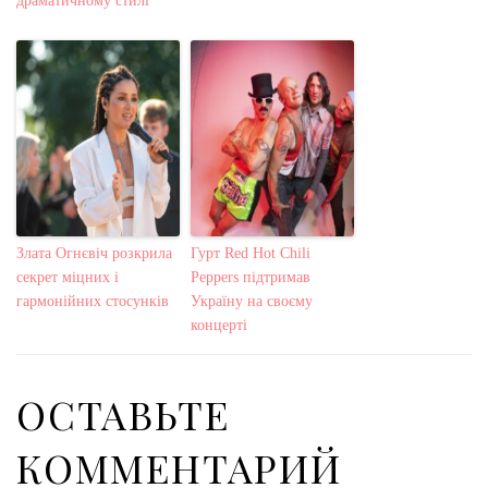
драматичному стилі
Злата Огнєвіч розкрила
Гурт Red Hot Chili
секрет міцних і
Peppers підтримав
гармонійних стосунків
Україну на своєму
концерті
ОСТАВЬТЕ
КОММЕНТАРИЙ