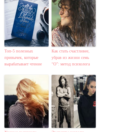
Топ-5 полезных
Как стать счастливее,
привычек, которые
убрав из жизни семь
вырабатывает чтение
“О”: метод психолога