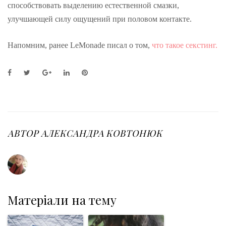
способствовать выделению естественной смазки,
улучшающей силу ощущений при половом контакте.
Напомним, ранее LeMonade писал о том,
что такое секстинг.
F
T
G
L
P
a
w
o
i
i
c
i
o
n
n
e
t
g
k
t
b
t
l
e
e
o
e
e
d
r
o
r
+
I
e
АВТОР
АЛЕКСАНДРА КОВТОНЮК
k
n
s
t
Матеріали на тему