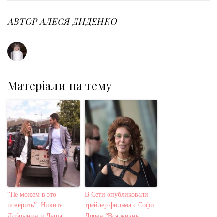
b
t
l
e
e
o
e
e
d
r
o
r
+
I
e
АВТОР
АЛЕСЯ ДИДЕНКО
k
n
s
t
Матеріали на тему
“Не можем в это
В Сети опубликовали
поверить”: Никита
трейлер фильма с Софи
Добрынин и Даша
Лорен “Вся жизнь