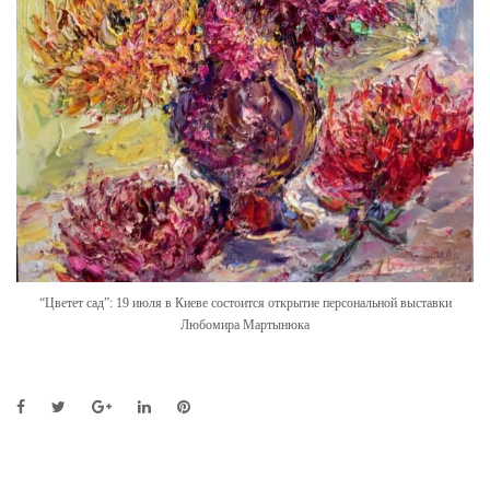
“Цветет сад”: 19 июля в Киеве состоится открытие персональной выставки
Любомира Мартынюка
F
T
G
L
P
a
w
o
i
i
c
i
o
n
n
e
t
g
k
t