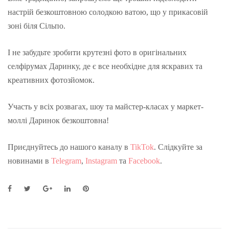
настрій безкоштовною солодкою ватою, що у прикасовій
зоні біля Сільпо.
І не забудьте зробити крутезні фото в оригінальних
селфірумах Даринку, де є все необхідне для яскравих та
креативних фотозйомок.
Участь у всіх розвагах, шоу та майстер-класах у маркет-
моллі Даринок безкоштовна!
Приєднуйтесь до нашого каналу в
TikTok
. Слідкуйте за
новинами в
Telegram
,
Instagram
та
Facebook
.
F
T
G
L
P
a
w
o
i
i
c
i
o
n
n
e
t
g
k
t