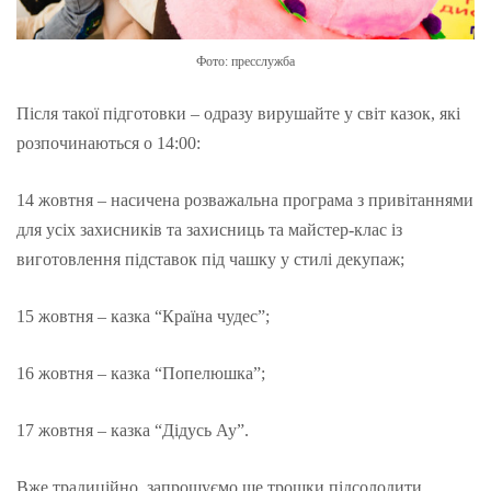
Фото: пресслужба
Після такої підготовки – одразу вирушайте у світ казок, які
розпочинаються о 14:00:
14 жовтня – насичена розважальна програма з привітаннями
для усіх захисників та захисниць та майстер-клас із
виготовлення підставок під чашку у стилі декупаж;
15 жовтня – казка “Країна чудес”;
16 жовтня – казка “Попелюшка”;
17 жовтня – казка “Дідусь Ау”.
Вже традиційно, запрошуємо ще трошки підсолодити