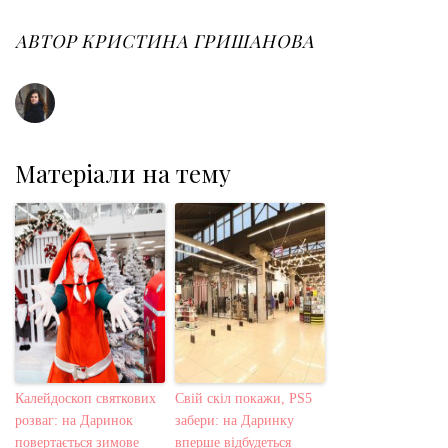
b
t
l
e
e
o
e
e
d
r
o
r
+
I
e
АВТОР
КРИСТИНА ГРИШАНОВА
k
n
s
t
Матеріали на тему
Калейдоскоп святкових
Свій скіл покажи, PS5
розваг: на Даринок
забери: на Даринку
повертається зимове
вперше відбудеться