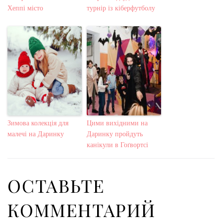
Хеппі місто
турнір із кіберфутболу
Зимова колекція для
Цими вихідними на
малечі на Даринку
Даринку пройдуть
канікули в Гоґвортсі
ОСТАВЬТЕ
КОММЕНТАРИЙ