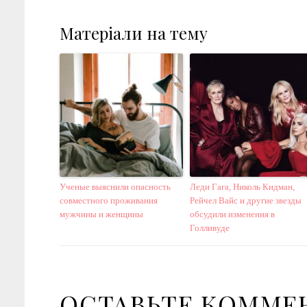
Матеріали на тему
Ученые выяснили опасность
Леди Гага, Николь Кидман,
совместного проживания
Рейчел Вайс и другие звезды
мужчины и женщины
обсудили изменения в
Голливуде
ОСТАВЬТЕ КОММЕ