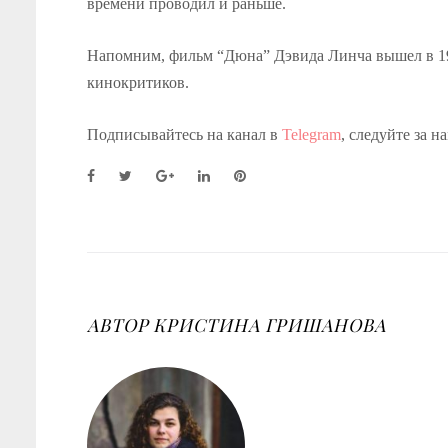
времени проводил и раньше.
Напомним, фильм “Дюна” Дэвида Линча вышел в 19
кинокритиков.
Подписывайтесь на канал в
Telegram
, следуйте за н
F
T
G
L
P
a
w
o
i
i
c
i
o
n
n
e
t
g
k
t
b
t
l
e
e
o
e
e
d
r
o
r
+
I
e
k
n
s
АВТОР
КРИСТИНА ГРИШАНОВА
t