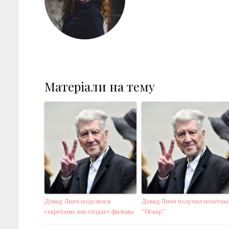
Матеріали на тему
Дэвид Линч поделился
Дэвид Линч получил почетны
секретами, как создает фильмы
“Оскар”