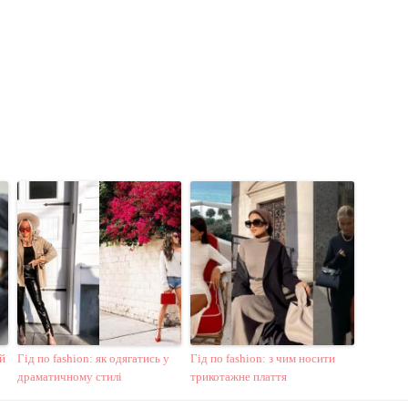
й
Гід по fashion: як одягатись у
Гід по fashion: з чим носити
драматичному стилі
трикотажне плаття