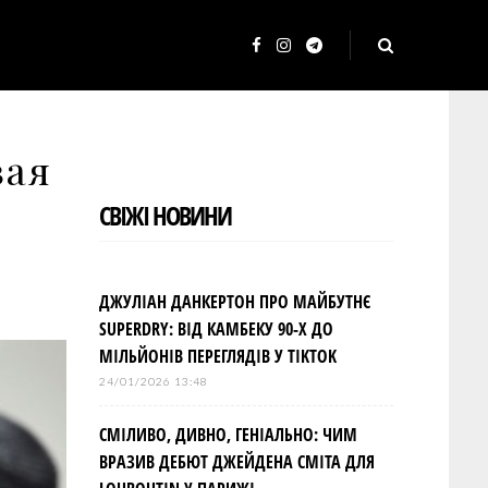
F
I
T
a
n
e
c
s
l
вая
e
t
e
b
a
g
СВІЖІ НОВИНИ
o
g
r
o
r
a
k
a
m
ДЖУЛІАН ДАНКЕРТОН ПРО МАЙБУТНЄ
m
SUPERDRY: ВІД КАМБЕКУ 90-Х ДО
МІЛЬЙОНІВ ПЕРЕГЛЯДІВ У TIKTOK
24/01/2026 13:48
СМІЛИВО, ДИВНО, ГЕНІАЛЬНО: ЧИМ
ВРАЗИВ ДЕБЮТ ДЖЕЙДЕНА СМІТА ДЛЯ