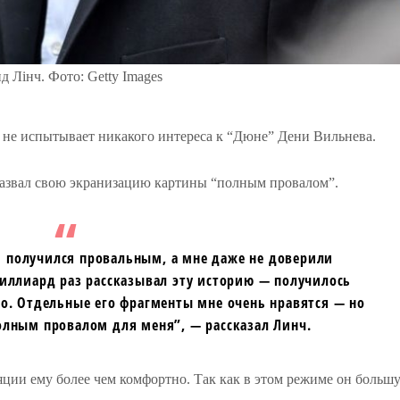
д Лінч. Фото: Getty Images
 не испытывает никакого интереса к “Дюне” Дени Вильнева.
назвал свою экранизацию картины “
полным провалом”.
 получился провальным, а мне даже не доверили
иллиард раз рассказывал эту историю — получилось
ло. Отдельные его фрагменты мне очень нравятся — но
лным провалом для меня”, — рассказал Линч.
яции ему более чем комфортно. Так как в этом режиме он больш