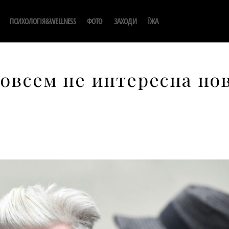
ПСИХОЛОГІЯ&WELLNESS
ФОТО
ЗАХОДИ
ЇЖА
совсем не интересна но