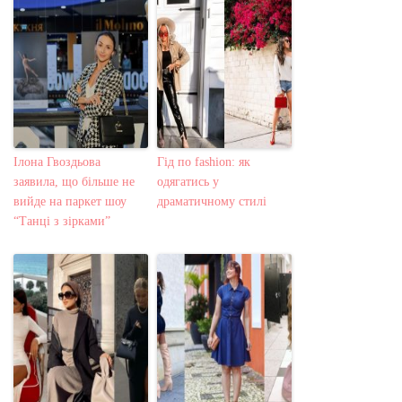
Ілона Гвоздьова
Гід по fashion: як
заявила, що більше не
одягатись у
вийде на паркет шоу
драматичному стилі
“Танці з зірками”