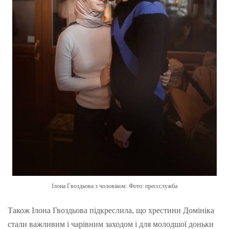
Ілона Гвоздьова з чоловіком. Фото: прессслужба
Також Ілона Гвоздьова підкреслила, що хрестини Домініка
стали важливим і чарівним заходом і для молодшої доньки