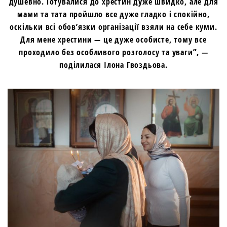
душевно. Готувалися до хрестин дуже швидко, але для
мами та тата пройшло все дуже гладко і спокійно,
оскільки всі обов’язки організації взяли на себе куми.
Для мене хрестини — це дуже особисте, тому все
проходило без особливого розголосу та уваги”, —
поділилася Ілона Гвоздьова.