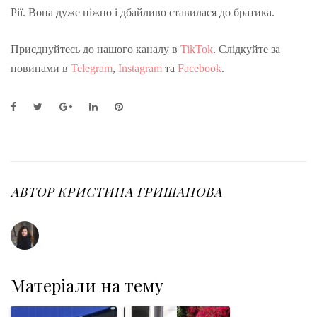
Рії. Вона дуже ніжно і дбайливо ставилася до братика.
Приєднуйтесь до нашого каналу в
TikTok
. Слідкуйте за
новинами в
Telegram
,
Instagram
та
Facebook
.
F
T
G
L
P
a
w
o
i
i
c
i
o
n
n
e
t
g
k
t
b
t
l
e
e
o
e
e
d
r
o
r
+
I
e
АВТОР
КРИСТИНА ГРИШАНОВА
k
n
s
t
Матеріали на тему