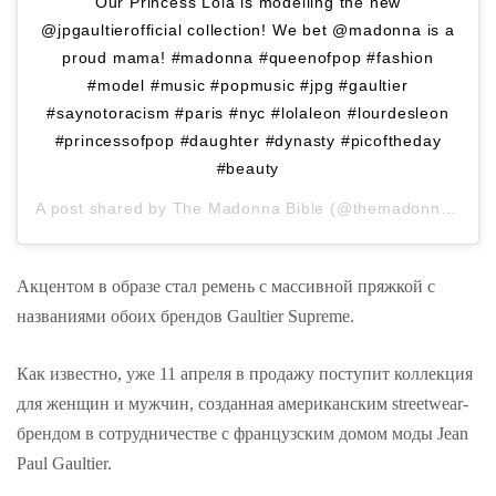
Our Princess Lola is modelling the new
@jpgaultierofficial collection! We bet @madonna is a
proud mama! #madonna #queenofpop #fashion
#model #music #popmusic #jpg #gaultier
#saynotoracism #paris #nyc #lolaleon #lourdesleon
#princessofpop #daughter #dynasty #picoftheday
#beauty
A post shared by
The Madonna Bible
(@themadonnabible) on
Акцентом в образе стал ремень с массивной пряжкой с
названиями обоих брендов Gaultier Supreme.
Как известно, уже 11 апреля в продажу поступит коллекция
для женщин и мужчин, созданная американским streetwear-
брендом в сотрудничестве с французским домом моды Jean
Paul Gaultier.