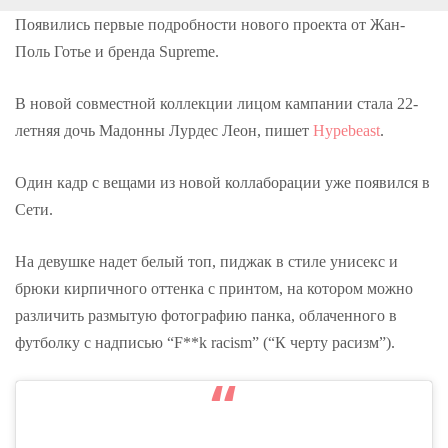
o
r
+
I
e
k
n
s
Появились первые подробности нового проекта от Жан-
t
Поль Готье и бренда Supreme.
В новой совместной коллекции лицом кампании стала 22-
летняя дочь Мадонны Лурдес Леон, пишет
Hypebeast
.
Один кадр с вещами из новой коллаборации уже появился в
Сети.
На девушке надет белый топ, пиджак в стиле унисекс и
брюки кирпичного оттенка с принтом, на котором можно
различить размытую фотографию панка, облаченного в
футболку с надписью “F**k racism” (“К черту расизм”).