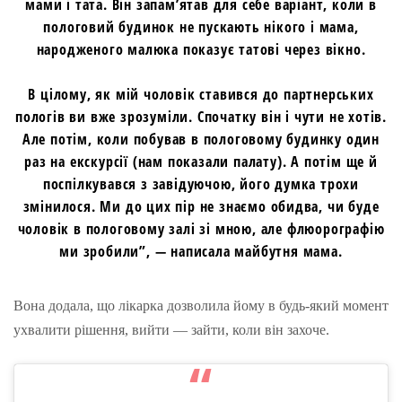
мами і тата. Він запам’ятав для себе варіант, коли в
пологовий будинок не пускають нікого і мама,
народженого малюка показує татові через вікно.
В цілому, як мій чоловік ставився до партнерських
пологів ви вже зрозуміли. Спочатку він і чути не хотів.
Але потім, коли побував в пологовому будинку один
раз на екскурсії (нам показали палату). А потім ще й
поспілкувався з завідуючою, його думка трохи
змінилося. Ми до цих пір не знаємо обидва, чи буде
чоловік в пологовому залі зі мною, але флюорографію
ми зробили”, — написала майбутня мама.
Вона додала, що лікарка дозволила йому в будь-який момент
ухвалити рішення, вийти — зайти, коли він захоче.