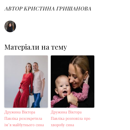
o
e
e
d
r
o
r
+
I
e
АВТОР
КРИСТИНА ГРИШАНОВА
k
n
s
t
Матеріали на тему
Дружина Віктора
Дружина Віктора
Павліка розсекретила
Павлiка розповіла про
ім’я майбутнього сина
хворобу сина