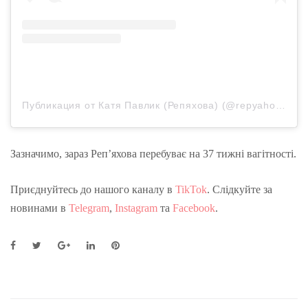
Публикация от Катя Павлик (Репяхова) (@repyahovakate)
Зазначимо, зараз Реп’яхова перебуває на 37 тижні вагітності.
Приєднуйтесь до нашого каналу в
TikTok
. Слідкуйте за
новинами в
Telegram
,
Instagram
та
Facebook
.
F
T
G
L
P
a
w
o
i
i
c
i
o
n
n
e
t
g
k
t
b
t
l
e
e