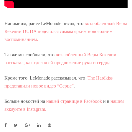
Напомним, ранее LeMonade писал, что
возлюбленный Веры
Кекелии DUDA поделился самым ярким новогодним
воспоминанием.
Также мы сообщали, что
возлюбленный Веры Кекелии
рассказал, как сделал ей предложение руки и сердца.
Кроме того, LeMonade рассказывал, что
The Hardkiss
представили новое видео “Серце”
.
Больше новостей на
нашей странице в Facebook
и в
нашем
аккаунте в Instagram.
F
T
G
L
P