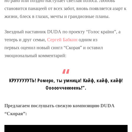
но рано или поздно наступает светлая полоса. Любовь
становится панацеей от всех забот, вновь появляется азарт к
жизни, блеск в глазах, мечты и грандиозные планы.
Звездный наставник DUDA по проекту “Голос країни”, а
теперь и друг семьи,
Сергей Бабкин
одним из
первых оценил новый сингл “Скорая” и оставил
эмоциональный комментарий:
КРУУУУУУТЬ! Ромеро, ты умница! Кайф, кайф, кайф!
Оооооччееееень!”.
Предлагаем послушать свежую композицию DUDA
“Скорая”: