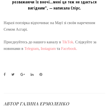
розважаючи їх вночі…мені це теж не здається
вигідним”, — написала Спірс.
Наразі попзірка відпочиває на Мауї зі своїм нареченим
Семом Асгарі.
Приєднуйтесь до нашого каналу в
TikTok
. Слідкуйте за
новинами в
Telegram
,
Instagram
та
Facebook.
F
T
G
L
P
a
w
o
i
i
c
i
o
n
n
e
t
g
k
t
b
t
l
e
e
o
e
e
d
r
o
r
+
I
e
АВТОР
ГАЛИНА ЕРМОЛЕНКО
k
n
s