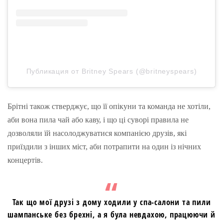
Публикация от Britney Spears (@britneyspears)
Брітні також стверджує, що її опікуни та команда не хотіли,
аби вона пила чай або каву, і що ці суворі правила не
дозволяли їй насолоджуватися компанією друзів, які
приїздили з інших міст, аби потрапити на один із нічних
концертів.
Так що мої друзі з дому ходили у спа-салони та пили
шампанське без брехні, а я була невдахою, працюючи й