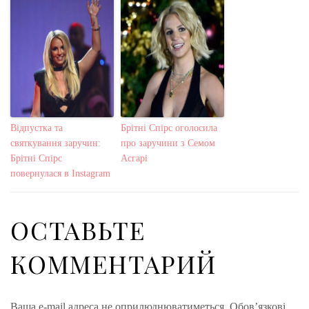
Відпустка та
Брітні Спірс оголосила
святкування заручин:
про заручини з Семом
Брітні Спірс
Асгарі
повернулася в Instagram
ОСТАВЬТЕ
КОММЕНТАРИЙ
Ваша e-mail адреса не оприлюднюватиметься.
Обов’язкові