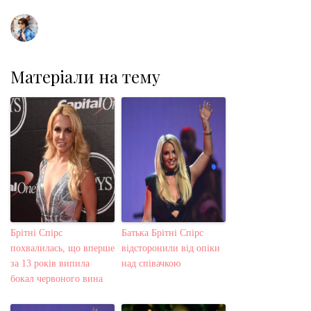
t
Матеріали на тему
Брітні Спірс
Батька Брітні Спірс
похвалилась, що вперше
відсторонили від опіки
за 13 років випила
над співачкою
бокал червоного вина