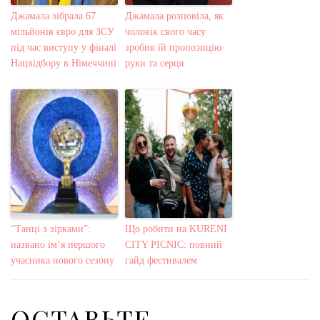
Джамала зібрала 67
Джамала розповіла, як
мільйонів євро для ЗСУ
чоловік свого часу
під час виступу у фіналі
зробив їй пропозицію
Нацвідбору в Німеччині
руки та серця
“Танці з зірками”:
Що робити на KURENI
названо ім’я першого
CITY PICNIC: повний
учасника нового сезону
гайд фестивалем
ОСТАВЬТЕ