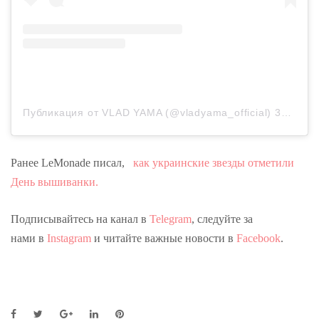
Публикация от VLAD YAMA (@vladyama_official)
31 Май 2020 в 7:19 PDT
Ранее LeMonade писал,
как украинские звезды отметили
День вышиванки.
Подписывайтесь на канал в
Telegram
, следуйте за
нами в
Instagram
и читайте важные новости в
Facebook
.