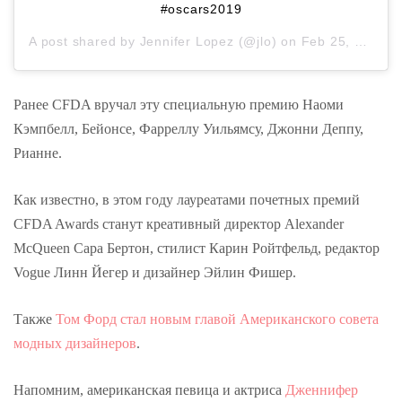
#oscars2019
A post shared by
Jennifer Lopez
(@jlo) on
Feb 25, 2019 at 12:18pm PST
Ранее CFDA вручал эту специальную премию Наоми
Кэмпбелл, Бейонсе, Фарреллу Уильямсу, Джонни Деппу,
Рианне.
Как известно, в этом году лауреатами почетных премий
CFDA Awards станут креативный директор Alexander
McQueen Сара Бертон, стилист Карин Ройтфельд, редактор
Vogue Линн Йегер и дизайнер Эйлин Фишер.
Также
Том Форд стал новым главой Американского совета
модных дизайнеров
.
Напомним, американская певица и актриса
Дженнифер