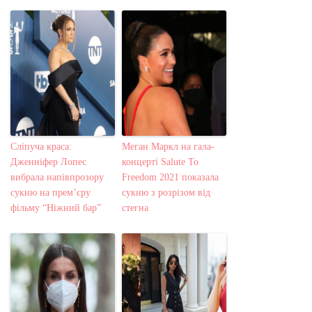
Сліпуча краса:
Меган Маркл на гала-
Дженніфер Лопес
концерті Salute To
вибрала напівпрозору
Freedom 2021 показала
сукню на прем’єру
сукню з розрізом від
фільму “Ніжний бар”
стегна