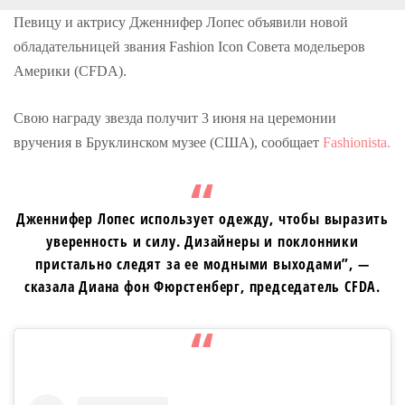
o
r
+
I
e
k
n
s
Певицу и актрису Дженнифер Лопес объявили новой
t
обладательницей звания Fashion Icon Совета модельеров
Америки (CFDA).
Свою награду звезда получит 3 июня на церемонии
вручения в Бруклинском музее (США), сообщает
Fashionista.
Дженнифер Лопес использует одежду, чтобы выразить
уверенность и силу. Дизайнеры и поклонники
пристально следят за ее модными выходами”, —
сказала Диана фон Фюрстенберг, председатель CFDA.