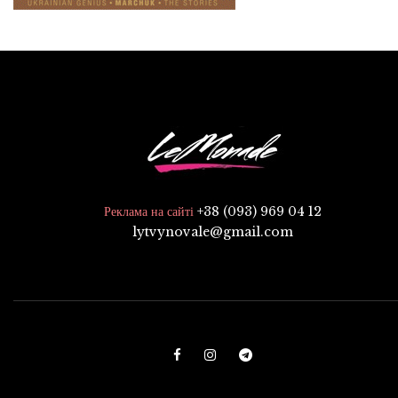
+38 (093) 969 04 12
Реклама на сайті
lytvynovale@gmail.com
F
I
T
a
n
e