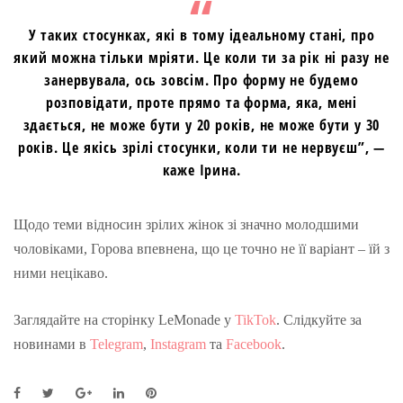
У таких стосунках, які в тому ідеальному стані, про
який можна тільки мріяти. Це коли ти за рік ні разу не
занервувала, ось зовсім. Про форму не будемо
розповідати, проте прямо та форма, яка, мені
здається, не може бути у 20 років, не може бути у 30
років. Це якісь зрілі стосунки, коли ти не нервуєш”, —
каже Ірина.
Щодо теми відносин зрілих жінок зі значно молодшими
чоловіками, Горова впевнена, що це точно не її варіант – їй з
ними нецікаво.
Заглядайте на сторінку LeMonade у
TikTok
. Слідкуйте за
новинами в
Telegram
,
Instagram
та
Facebook
.