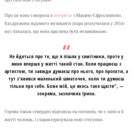
Про це вона говорила в
інтерв’ю
з Машею Єфросиніною.
Ексдружина відомого музиканта (пара розлучилася у 2014-
му) зізналася, що вона щаслива бути незаміжньою.
Не йдеться про те, що я пішла у самітники, проте у
мене вперше у житті такий стан. Коли працюєш з
артистом, ти завжди думаєш про нього, про проєкти, а
тут з’явився маленький шматочок, коли ти думаєш
тільки про себе. Боже мій, це якесь таке щастя”, —
зокрема, зазначила Ірина.
Горова також ствердно відповіла на питання, чи є нині в її
житті чоловік, і схарактеризувала нові стосунки.