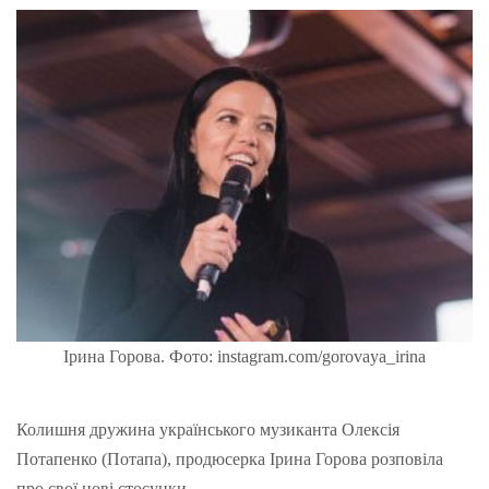
Ірина Горова. Фото: instagram.com/gorovaya_irina
Колишня дружина українського музиканта Олексія
Потапенко (Потапа), продюсерка Ірина Горова розповіла
про свої нові стосунки.