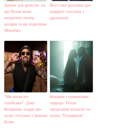
Допінг для артистів: на
Вілл Сміт розповів про
що Потап може
відкриті стосунки з
витратити тисячу
дружиною
доларів та що відволікає
Монатіка
“Ми жили по-
Кохання з елементами
італійськи”: Діма
хоррору: Потап
Коляденко згадав про
представив кінокліп на
палкі стосунки з Іриною
пісню “Екзорцизм”
Білик