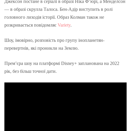
Джексон постане в серіалі в образі Ніка Ф’юрі, а
Менделсон
— в образі скрулла
Талоса
.
Бен-Адір
виступить в ролі
головного лиходія історії. Образ
Колман
також не
розкривається повідомляє
Variety
.
Шоу, імовірно, розповість про групу інопланетян-
перевертнів, які проникли на Землю.
Прем’єра шоу на платформі Disney+ запланована на 2022
рік, без більш точної дати.