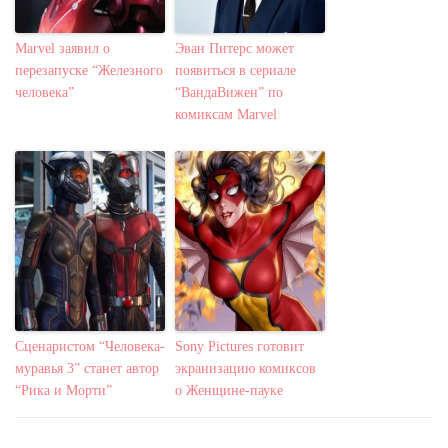
Marvel заявил о
Эван Питерс может
перезапуске “Железного
появиться в сериале
человека”
“ВандаВижен” по
комиксам Marvel
Сценаристом “Человека-
Sony Pictures готовит
муравья 3” станет автор
экранизацию комиксов
“Рика и Морти”
о Женщине-пауке