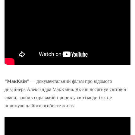
“МакКвін”
— документальний фільм про відомого
дизайнера Александра МакКвіна. Як він досягнув світової
слави, зробив справжній прорив у світі моди і як це
вплинуло на його особисте життя.