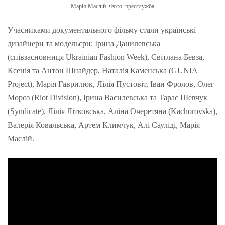
Марія Маслій. Фото: пресслужба
Учасниками документального фільму стали українські
дизайнери та модельєри: Ірина Данилевська
(співзасновниця Ukrainian Fashion Week), Світлана Бевза,
Ксенія та Антон Шнайдер, Наталія Каменська (GUNIA
Project), Марія Гаврилюк, Лілія Пустовіт, Іван Фролов, Олег
Мороз (Riot Division), Ірина Василевська та Тарас Шевчук
(Syndicate), Лілія Літковська, Аліна Очеретяна (Kachorovska),
Валерія Ковальська, Артем Климчук, Алі Сауліді, Марія
Маслій.