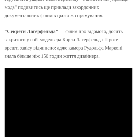
мода” подивитись ще приклади закордонних
документальних фільмів цього ж спрямування:
“Секрети Лагерфельда”
— фільм про відомого, досить
закритого у собі модельєра Карла Лагерфельда. Проте
врешті завісу відчинено: адже камера Рудольфа Марконі
зняла більше ніж 150 годин життя дизайнера.