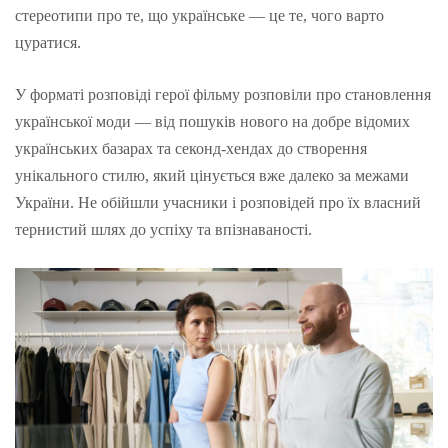
стереотипи про те, що українське — це те, чого варто
цуратися.
У форматі розповіді герої фільму розповіли про становлення
української моди — від пошуків нового на добре відомих
українських базарах та секонд-хендах до створення
унікального стилю, який цінується вже далеко за межами
України. Не обійшли учасники і розповідей про їх власний
тернистий шлях до успіху та впізнаваності.