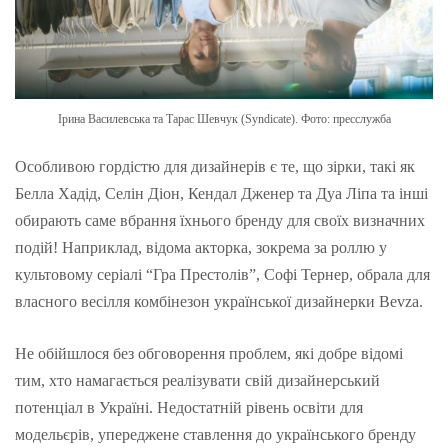
Ірина Василевська та Тарас Шевчук (Syndicate). Фото: пресслужба
Особливою гордістю для дизайнерів є те, що зірки, такі як
Белла Хадід, Селін Діон, Кендал Дженер та Дуа Ліпа та інші
обирають саме вбрання їхнього бренду для своїх визначних
подій! Наприклад, відома акторка, зокрема за роллю у
культовому серіалі “Гра Престолів”, Софі Тернер, обрала для
власного весілля комбінезон української дизайнерки Bevza.
Не обійшлося без обговорення проблем, які добре відомі
тим, хто намагається реалізувати свій дизайнерський
потенціал в Україні. Недостатній рівень освіти для
модельєрів, упереджене ставлення до українського бренду