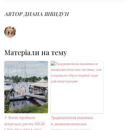
b
t
l
e
e
o
e
e
d
r
o
r
+
I
e
АВТОР
ДИАНА ШВИДУН
k
n
s
t
Матеріали на тему
У Києві пройшла
Традиционная вышивка
вітрильна регата HIGH
и анималистические