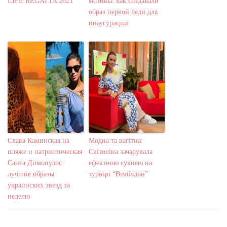
LIFE REGATTA 2021
мотивы: как создавали
образ первой леди для
инаугурации
Слава Каминская на
Модна та вагітна:
пляже и патриотическая
Світоліна зачарувала
Санта Димопулос:
ефектною сукнею на
лучшие образы
турнірі “Вімблдон”
украинских звезд за
неделю