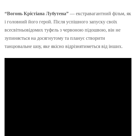
“Вогонь Крістіана Лубутена”
— екстравагантний фільм, як
і головний його герой. Після успішного запуску своїх
всесвітньовідомих туфель з червоною підошвою, він не
зупиняється на досягнутому та планує створити
танцювальне шоу, яке якісно відрізнятиметься від інших.