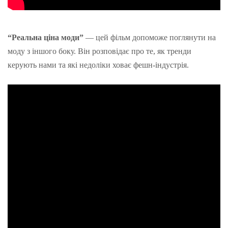
“Реальна ціна моди”
— цей фільм допоможе поглянути на
моду з іншого боку. Він розповідає про те, як тренди
керують нами та які недоліки ховає фешн-індустрія.