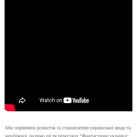
Аби порівняти розвиток та становлення української моди та
зарубіжної, радимо після перегляду “Фантастичні українці: