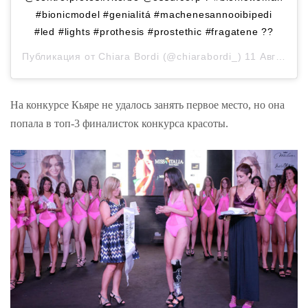
#bionicmodel #genialitá #machenesannooibipedi
#led #lights #prothesis #prostethic #fragatene ??
Публикация от
Chiara Bordi
(@chiarabordi_)
11 Авг 2018 в 5:24 PDT
На конкурсе Кьяре не удалось занять первое место, но она
попала в топ-3 финалисток конкурса красоты.