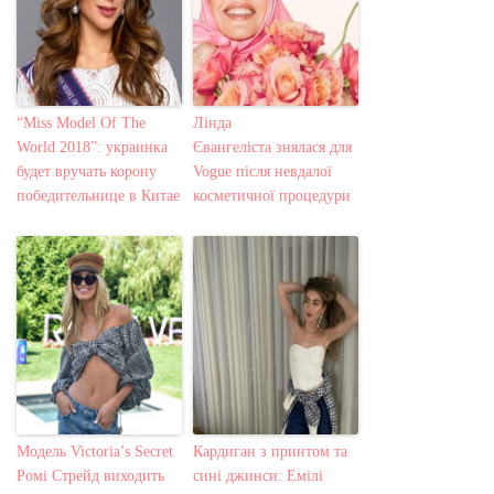
“Miss Model Of The
Лінда
World 2018”: украинка
Євангеліста знялася для
будет вручать корону
Vogue після невдалої
победительнице в Китае
косметичної процедури
Модель Victoria’s Secret
Кардиган з принтом та
Ромі Стрейд виходить
сині джинси: Емілі