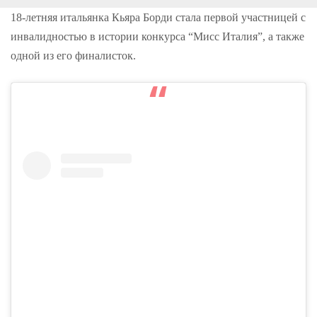
o
r
+
I
e
k
n
s
18-летняя итальянка Кьяра Борди стала первой участницей с
t
инвалидностью в истории конкурса “Мисс Италия”, а также
одной из его финалисток.