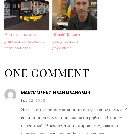
В Киеве появится
Віталій Кличко
уникальный хостел из
розлучається з
вагонов метро
дружиною
ONE COMMENT
МАКСИМЕНКО ИВАН ИВАНОВИЧ.
Гру 22, 2018
Это – кич, если вежливо и по искусствоведчески. А
если по простому, то перда, выпердёжж. И прием
известный. Вначале, типа «мировые художники
нарисовали.. все что вообще – рисовалось…