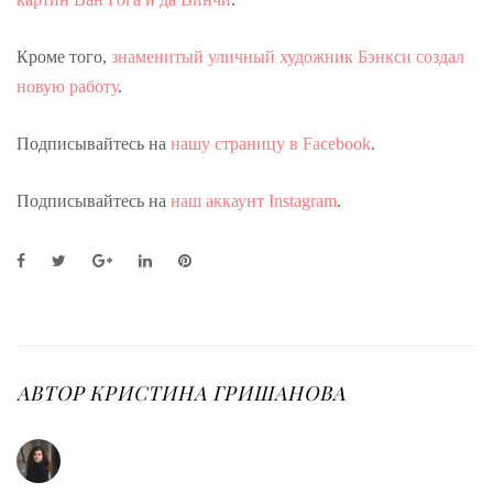
Кроме того,
знаменитый уличный художник Бэнкси создал
новую работу
.
Подписывайтесь на
нашу страницу в Facebook
.
Подписывайтесь на
наш аккаунт Instagram
.
F
T
G
L
P
a
w
o
i
i
c
i
o
n
n
e
t
g
k
t
b
t
l
e
e
o
e
e
d
r
o
r
+
I
e
АВТОР
КРИСТИНА ГРИШАНОВА
k
n
s
t