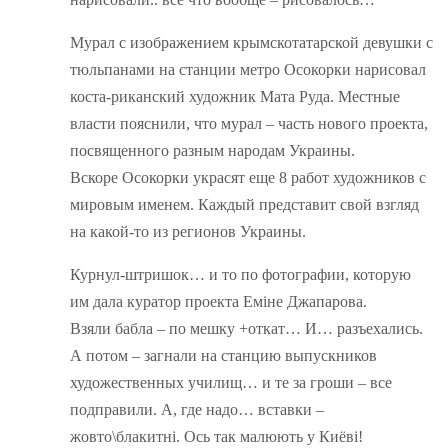
Мурал с изображением крымскотатарской девушки с
тюльпанами на станции метро Осокорки нарисовал
коста-риканский художник Мата Руда. Местные
власти пояснили, что мурал – часть нового проекта,
посвященного разным народам Украины.
Вскоре Осокорки украсят еще 8 работ художников с
мировым именем. Каждый представит свой взгляд
на какой-то из регионов Украины.
Курнул-штришок… и то по фотографии, которую
им дала куратор проекта Еміне Джапарова.
Взяли бабла – по мешку +откат… И… разъехались.
А потом – загнали на станцию выпускников
художественных училищ… и те за гроши – все
подправили. А, где надо… вставки –
жовто\блакитні. Ось так малюють у Киёві!