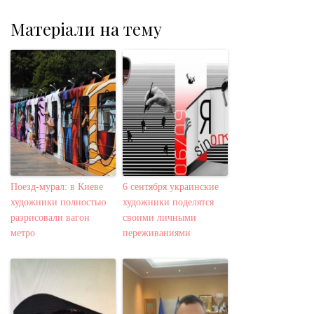
Матеріали на тему
Поезд-мурал: в Киеве
6 сентября украинские
художники полностью
художники поделятся
разрисовали вагон
своими личными
метро
переживаниями