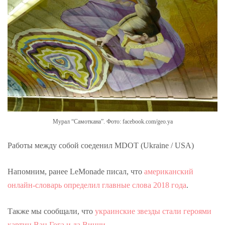
Мурал “Самоткана”. Фото: facebook.com/geo.ya
Работы между собой соеденил MDOT (Ukraine / USA)
Напомним, ранее LeMonade писал, что
американский
онлайн-словарь определил главные слова 2018 года
.
Также мы сообщали, что
украинские звезды стали героями
картин Ван Гога и да Винчи
.