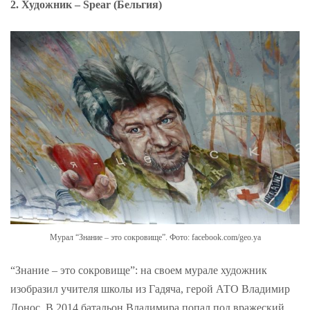
2. Художник – Spear (Бельгия)
Мурал “Знание – это сокровище”. Фото: facebook.com/geo.ya
“Знание – это сокровище”: на своем мурале художник
изобразил учителя школы из Гадяча, герой АТО Владимир
Донос. В 2014 батальон Владимира попал под вражеский