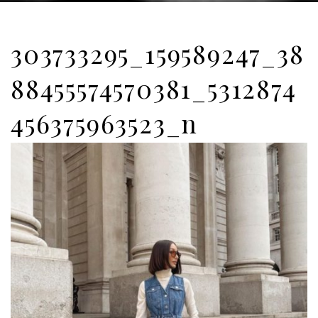
303733295_159589247_38
88455574570381_5312874
456375963523_n