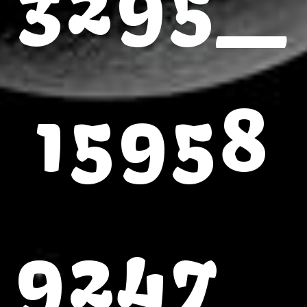
3295_
15958
9247_