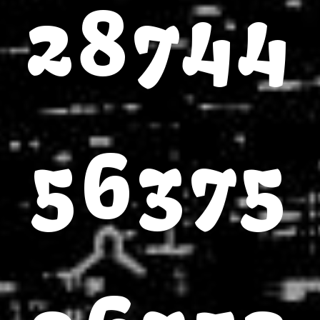
28744
56375