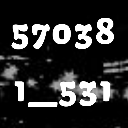
57038
1_531