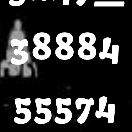
38884
55574