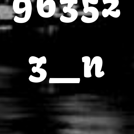
96352
3_n