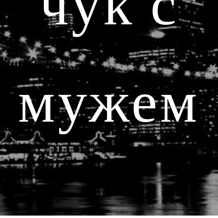
чук с
мужем