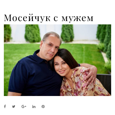
Мосейчук с мужем
F
T
G
L
P