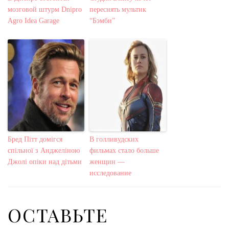
мозговой штурм Dnipro
переснять мультик
Agro Idea Garage
“Бэмби”
Бред Пітт домігся
В голливудских
спільної з Анджеліною
фильмах стало больше
Джолі опіки над дітьми
женщин —
исследование
ОСТАВЬТЕ