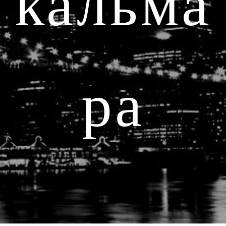
кальма
ра