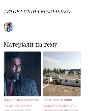
b
t
l
e
e
o
e
e
d
r
o
r
+
I
e
АВТОР
ГАЛИНА ЕРМОЛЕНКО
k
n
s
t
Матеріали на тему
Идрис Эльба рассказал,
Из-за съемок мини-
что его не просили
сериала в Киеве с 8 по
играть агента 007
10 июня перекроют ряд