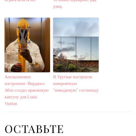
улиц
Апельсиновое
В Уругвае построили
настроение: Вирджил
невероятную
Абло создал оранжевую
“невидимую” гостиницу
капсулу для Louis
Vuitton
ОСТАВЬТЕ