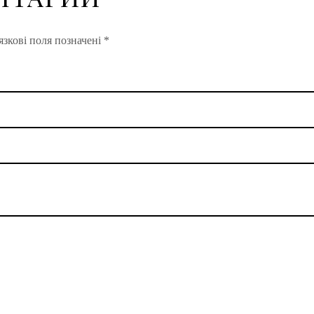
зкові поля позначені
*