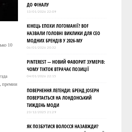
ДО ФІНАЛУ
13/01/2026 22:09
КІНЕЦЬ ЕПОХИ ЛОГОМАНІЇ? BOF
НАЗВАЛИ ГОЛОВНІ ВИКЛИКИ ДЛЯ СЕО
МОДНИХ БРЕНДІВ У 2026-МУ
ько 10
06/01/2026 20:32
PINTEREST — НОВИЙ ФАВОРИТ ЗУМЕРІВ:
ЧОМУ TIKTOK ВТРАЧАЄ ПОЗИЦІЇ
езда
04/01/2026 22:15
, премии
ПОВЕРНЕННЯ ЛЕГЕНДИ: БРЕНД JOSEPH
ПОВЕРТАЄТЬСЯ НА ЛОНДОНСЬКИЙ
ТИЖДЕНЬ МОДИ
23/12/2025 21:29
ЯК ПОЗБУТИСЯ ВОЛОССЯ НАЗАВЖДИ?