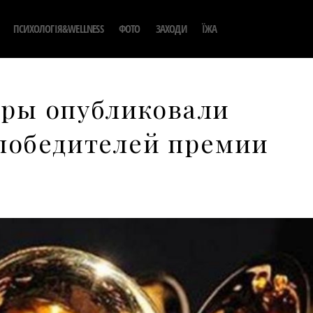
ПСИХОЛОГІЯ&WELLNESS
ФОТО
ЗАХОДИ
ЇЖА
керы опубликовали
победителей премии