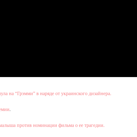
нула на “Грэмми” в наряде от украинского дизайнера.
емии
.
малыша против номинации фильма о ее трагедии.