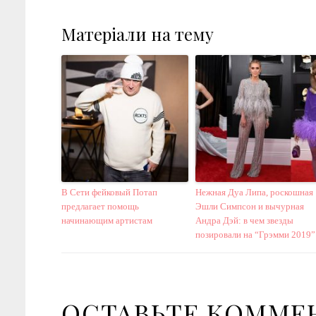
Матеріали на тему
В Сети фейковый Потап
Нежная Дуа Липа, роскошная
предлагает помощь
Эшли Симпсон и вычурная
начинающим артистам
Андра Дэй: в чем звезды
позировали на “Грэмми 2019”
ОСТАВЬТЕ КОММЕ