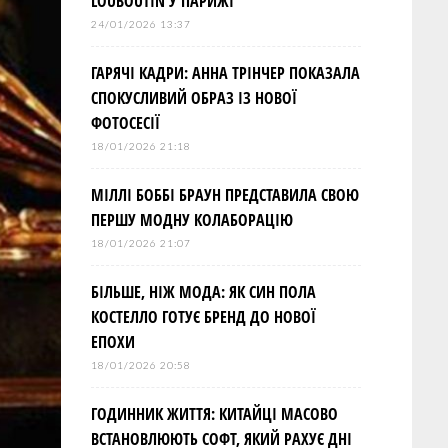
LOUBOUTIN У ПАРИЖІ
24/01/2026 13:37
ГАРЯЧІ КАДРИ: АННА ТРІНЧЕР ПОКАЗАЛА
СПОКУСЛИВИЙ ОБРАЗ ІЗ НОВОЇ
ФОТОСЕСІЇ
18/01/2026 21:18
МІЛЛІ БОББІ БРАУН ПРЕДСТАВИЛА СВОЮ
ПЕРШУ МОДНУ КОЛАБОРАЦІЮ
18/01/2026 21:07
БІЛЬШЕ, НІЖ МОДА: ЯК СИН ПОЛА
КОСТЕЛЛО ГОТУЄ БРЕНД ДО НОВОЇ
ЕПОХИ
18/01/2026 20:58
ГОДИННИК ЖИТТЯ: КИТАЙЦІ МАСОВО
ВСТАНОВЛЮЮТЬ СОФТ, ЯКИЙ РАХУЄ ДНІ