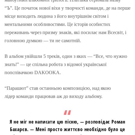
“Ъ”. Це початок нової віхи у творчості команди, де на перше
місце виходить людина з його внутрішнім світом і
ментальними особливостями. Це історія особистих
переживань через призму знаків, які посилає нам Всесвіт, і
головною думкою — ти не самотній.
В альбом увійшли 5 треків, один з яких — “Все, что нужно
знать!” — це спільна робота з відомої української
попспівачкою DAKOOKA.
“Парашют” став останньою композицією, над якою
лідер команди працював аж до виходу альбому.
Я не міг не написати цю пісню, — розповідає Роман
Бахарєв. — Мені просто життєво необхідно було це