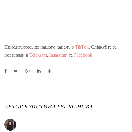
Приєднуйтесь до нашого каналу в
TikTok
. Слідкуйте за
новинами в
Telegram
,
Instagram
та
Facebook
.
F
T
G
L
P
a
w
o
i
i
c
i
o
n
n
e
t
g
k
t
b
t
l
e
e
o
e
e
d
r
o
r
+
I
e
АВТОР
КРИСТИНА ГРИШАНОВА
k
n
s
t