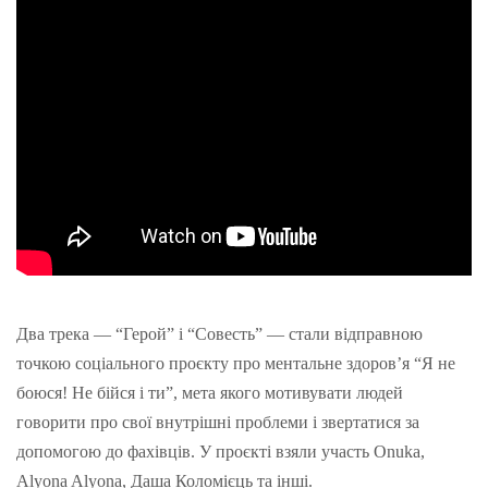
Два
трека
— “Герой” і “
Совесть
” — стали відправною
точкою соціального проєкту про ментальне здоров’я “Я не
боюся! Не бійся і ти”, мета якого мотивувати людей
говорити про свої внутрішні проблеми
і
звертатися за
допомогою до фахівців. У проєкті взяли участь Onuka,
Alyona Alyona, Даша Коломієць та інші.