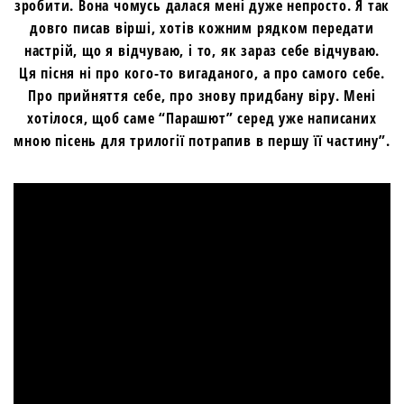
зробити. Вона чомусь далася мені дуже непросто. Я так
довго писав вірші, хотів кожним рядком передати
настрій, що я відчуваю, і то, як зараз себе відчуваю.
Ця пісня ні про
кого-то
вигаданого, а про самого себе.
Про прийняття себе, про знову придбану віру. Мені
хотілося, щоб саме “Парашют” серед уже написаних
мною пісень для трилогії потрапив в першу її частину”.