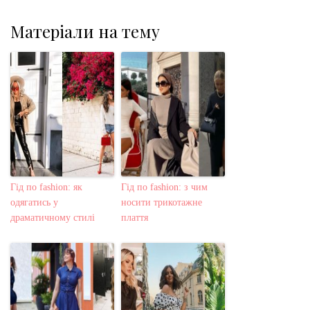
Матеріали на тему
Гід по fashion: як
Гід по fashion: з чим
одягатись у
носити трикотажне
драматичному стилі
плаття