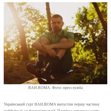
BAH.ROMA. Фото: пресслужба
Український гурт BAH.ROMA випустив першу частину
майбутньої альбомної трилогії. Платівка отримала назву